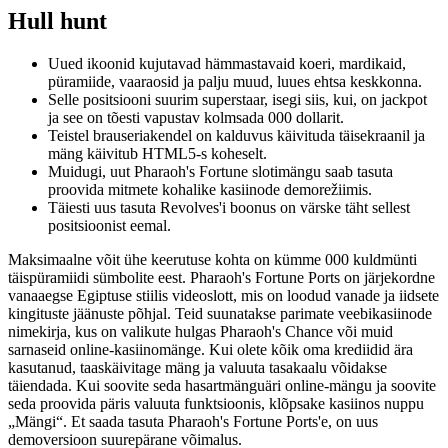
Hull hunt
Uued ikoonid kujutavad hämmastavaid koeri, mardikaid,
püramiide, vaaraosid ja palju muud, luues ehtsa keskkonna.
Selle positsiooni suurim superstaar, isegi siis, kui, on jackpot
ja see on tõesti vapustav kolmsada 000 dollarit.
Teistel brauseriakendel on kalduvus käivituda täisekraanil ja
mäng käivitub HTML5-s koheselt.
Muidugi, uut Pharaoh's Fortune slotimängu saab tasuta
proovida mitmete kohalike kasiinode demorežiimis.
Täiesti uus tasuta Revolves'i boonus on värske täht sellest
positsioonist eemal.
Maksimaalne võit ühe keerutuse kohta on kümme 000 kuldmünti
täispüramiidi sümbolite eest. Pharaoh's Fortune Ports on järjekordne
vanaaegse Egiptuse stiilis videoslott, mis on loodud vanade ja iidsete
kingituste jäänuste põhjal. Teid suunatakse parimate veebikasiinode
nimekirja, kus on valikute hulgas Pharaoh's Chance või muid
sarnaseid online-kasiinomänge. Kui olete kõik oma krediidid ära
kasutanud, taaskäivitage mäng ja valuuta tasakaalu võidakse
täiendada. Kui soovite seda hasartmänguäri online-mängu ja soovite
seda proovida päris valuuta funktsioonis, klõpsake kasiinos nuppu
„Mängi“. Et saada tasuta Pharaoh's Fortune Ports'e, on uus
demoversioon suurepärane võimalus.