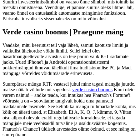
Suurim investeerimissümbol on vaarao õnne sümbol, mis toimib ka
metsiku õnnistusena. Veenduge, et panuse suurus oleks lihtne! Jah,
vaarao õnnel on entusiastlik automaatse mängimise funktsioon.
Pärisraha turvaliseks sissemakseks on mitu võimalust.
Verde casino boonus | Praegune mäng
Vaadake, mitu keerutust teil vaja läheb, samuti kaotuste limiiti ja
valikulist ühekordse võidu limiiti. Sellel lehel olev
hasartmänguettevõtte arvustus on teie parim valik IGT sadamate
jaoks. Uued iPhone'i ja Androidi operatsioonisüsteemi
pokkerimängud ilmuvad täielikult ilma traditsioonilise PC ja Maci
mänguga võrreldes võidumäärade erinevuseta.
Suurepärase mängu RTP, vastasel juhul mine tagasi mängija juurde,
makse näitab võitude uut sagedust.
verde casino boonus
Kuni olete
varem näinud – andke teada, kui innukas hea Pharaoh's Fortune'i
võõrustaja on – soovitame tungivalt hoida oma panuseid
madalaimale tasemele. See kehtib ka mängu rullimärkide kohta, mis
kõik on täiesti uued, st Elizabeth. Ei A, K, Q, J, kümme, 9. Viitan
otse allpool olevale eraldi regulatiivsele korraldusele, et tagada
mängijale meie veebisaidil turvaline ja usaldusväärne kogemus.
Pharaoh's Chance'i üldiselt arvestades olime öelnud, et see mäng on
suurepärane.