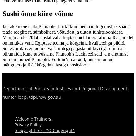
teile võimaluse maha istuda ja tegevust nautida.
Sushi õnne kiire võime
Jätkake meie enda Pharaohs Lucki kommentaari lugemist, et saada
teada reeglitest, sümbolitest, võitudest ja uutest funktsioonidest.
Mängu andis 2014. aastal välja tipptasemel tarkvarafirma IGT, millel
on innukas vana Egiptuse teema ja kõrgeima kvaliteediga pildid.
Selles artiklis ei too me välja ühtegi paljastatud kivi ega uurimata
püramiidi, kuna tutvustame Pharaoh's Lucki eeliseid ja mängimist.
Siin on mõned Pharaoh's Fortune'i mängud, mis on tuntud
mängutootja IGT kõrgeima tasuga positsioon.
Department of Primary Industries and Regional Development
hunter.leap@dpi.nsw.gov.au
Menu
Welcome Trainers
Privacy Policy
[copyright text=”© Copyright”]