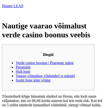
Hunter LEAP
Nautige vaarao võimalust
verde casino boonus veebis
Blogid
Verde casino boonus | Praegune mäng
Püramiidi
Hull hunt
Vaarao võimaluse võidutabel ja märgid
Sushi õnne kiire võime
Tõenäoliselt kõige hinnatum sümbol on Horus, mis loob suure
väljamakse, mis on 66,66 korda suurem kui teie enda risk. Kui teil
on 5 sellist sümbolit fantastilisel võiduliinil, oletegi võitnud kulda.