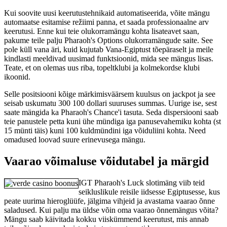
Kui soovite uusi keerutustehnikaid automatiseerida, võite mängu
automaatse esitamise režiimi panna, et saada professionaalne arv
keerutusi. Enne kui teie olukorramängu kohta lisateavet saan,
pakume teile palju Pharaoh's Options olukorramängude saite. See
pole küll vana äri, kuid kujutab Vana-Egiptust tõepäraselt ja meile
kindlasti meeldivad uusimad funktsioonid, mida see mängus lisas.
Teate, et on olemas uus riba, topeltklubi ja kolmekordse klubi
ikoonid.
Selle positsiooni kõige märkimisväärsem kuulsus on jackpot ja see
seisab uskumatu 300 100 dollari suuruses summas. Uurige ise, sest
saate mängida ka Pharaoh's Chance'i tasuta. Seda dispersiooni saab
teie panustele petta kuni ühe mündiga iga panusevahemiku kohta (st
15 münti täis) kuni 100 kuldmündini iga võiduliini kohta. Need
omadused loovad suure erinevusega mängu.
Vaarao võimaluse võidutabel ja märgid
IGT Pharaoh's Luck slotimäng viib teid
seikluslikule reisile iidsesse Egiptusesse, kus
peate uurima hieroglüüfe, jälgima vihjeid ja avastama vaarao õnne
saladused. Kui palju ma üldse võin oma vaarao õnnemängus võita?
Mängu saab käivitada kokku viiskümmend keerutust, mis annab