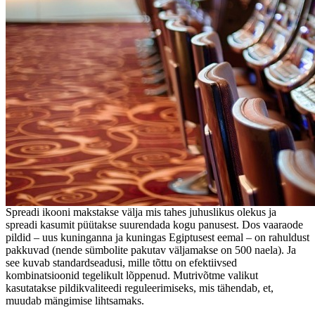
Spreadi ikooni makstakse välja mis tahes juhuslikus olekus ja
spreadi kasumit püütakse suurendada kogu panusest. Dos vaaraode
pildid – uus kuninganna ja kuningas Egiptusest eemal – on rahuldust
pakkuvad (nende sümbolite pakutav väljamakse on 500 naela). Ja
see kuvab standardseadusi, mille tõttu on efektiivsed
kombinatsioonid tegelikult lõppenud. Mutrivõtme valikut
kasutatakse pildikvaliteedi reguleerimiseks, mis tähendab, et,
muudab mängimise lihtsamaks.