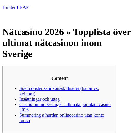
Hunter LEAP
Nätcasino 2026 » Topplista över
ultimat nätcasinon inom
Sverige
Content
Spelmönster sam könsskillnader (hanar vs.
kvinnor)
Insättningar och uttag
Casino online Sverige – ultimata populära casino
2026
Summering a hurdan onlinecasino utan konto
funka