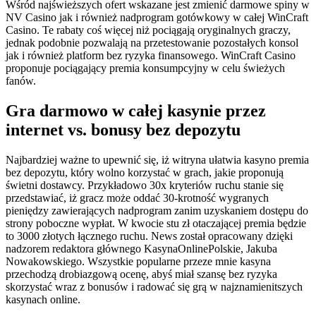
Wśród najświeższych ofert wskazane jest zmienić darmowe spiny w
NV Casino jak i również nadprogram gotówkowy w całej WinCraft
Casino. Te rabaty coś więcej niż pociągają oryginalnych graczy,
jednak podobnie pozwalają na przetestowanie pozostałych konsol
jak i również platform bez ryzyka finansowego. WinCraft Casino
proponuje pociągający premia konsumpcyjny w celu świeżych
fanów.
Gra darmowo w całej kasynie przez
internet vs.
bonusy bez depozytu
Najbardziej ważne to upewnić się, iż witryna ułatwia kasyno premia
bez depozytu, który wolno korzystać w grach, jakie proponują
świetni dostawcy. Przykładowo 30x kryteriów ruchu stanie się
przedstawiać, iż gracz może oddać 30-krotność wygranych
pieniędzy zawierających nadprogram zanim uzyskaniem dostępu do
strony poboczne wypłat. W kwocie stu zł otaczającej premia będzie
to 3000 złotych łącznego ruchu. News został opracowany dzięki
nadzorem redaktora głównego KasynaOnlinePolskie, Jakuba
Nowakowskiego. Wszystkie popularne przeze mnie kasyna
przechodzą drobiazgową ocenę, abyś miał szansę bez ryzyka
skorzystać wraz z bonusów i radować się grą w najznamienitszych
kasynach online.