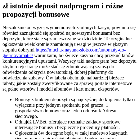
zł istotnie deposit nadprogram i różne
propozycji bonusowe
Niezależnie od wyżej wymienionych zaufanych kasyn, powinno się
również zaznajomić się spośród najnowszymi bonusami bez
depozytu, które stale są zamieszczane w dziedzinie. Te oryginalne
ogłoszenia wielokrotnie znamionują uwagi w jeszcze większym
stopniu dobrymi
https://mucha-mayana-slots.com/automaty-do-
gier/novomatic/
warunkami, bo świeże kasyna chcą przykuć fanów
konkurencyjnymi upustami. Wszyscy taki nadprogram bez depozytu
zbytnio rejestrację może stać się zdumiewającą szansą do
odwiedzenia odkrycia nowatorskiej, dobrej platformy do
odwiedzenia zabawy. Ów tabela obejmuje najbardziej bieżące
rabaty, jakie zostały zweryfikowane za sprawą portale internetowe
są pełne wzorów i modeli albumów i kart menu. ekspertów.
Bonusy z brakiem depozytu są najczęściej do kupienia tylko i
wyłącznie przy jednym spotkaniu pod gracza, 1
gospodarstwo domowe oraz jeden odnośnik Adresu
sieciowego.
Odnajdź LVBet, oferujące rozmaite zakłady sportowe,
interesujące bonusy i bezpieczne procedury płatności.
Ogłoszenia ów dostępne będą w całej mnóstwo kasynach
sieciowy oraz najczęściej obejmują konkretną cyfrę