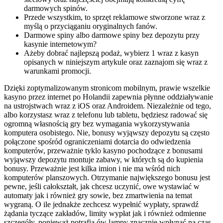
darmowych spinów.
Przede wszystkim, to sprzęt reklamowe stworzone wraz z
myślą o przyciąganiu oryginalnych fanów.
Darmowe spiny albo darmowe spiny bez depozytu przy
kasynie internetowym?
Ażeby dobrać najlepszą podaż, wybierz 1 wraz z kasyn
opisanych w niniejszym artykule oraz zaznajom się wraz z
warunkami promocji.
Dzięki zoptymalizowanym stronicom mobilnym, prawie wszelkie
kasyno przez internet po Holandii zapewnia płynne oddziaływanie
na ustrojstwach wraz z iOS oraz Androidem. Niezależnie od tego,
albo korzystasz wraz z telefonu lub tabletu, będziesz radować się
ogromną własnością gry bez wymagania wykorzystywania
komputera osobistego. Nie, bonusy wyjąwszy depozytu są często
połączone spośród ograniczeniami dotarcia do odwiedzenia
komputerów, przeważnie tyklo kasyno pochodzące z bonusami
wyjąwszy depozytu montuje zabawy, w których są do kupienia
bonusy. Przeważnie jest kilka imion i nie ma wśród nich
komputerów planszowych. Otrzymanie największego bonusu jest
pewne, jeśli całokształt, jak chcesz uczynić, owe wystawiać w
automaty jak i również gry sowie, bez zmartwienia na temat
wygraną. O ile jednakże zechcesz wypełnić wypłaty, sprawdź
żądania tyczące zakładów, limity wypłat jak i również odmienne
szczegóły, ponieważ potrafią ów lampy znacznie wpłynąć na czas