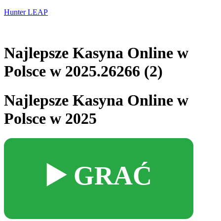
Hunter LEAP
Najlepsze Kasyna Online w
Polsce w 2025.26266 (2)
Najlepsze Kasyna Online w
Polsce w 2025
▶️ GRAĆ