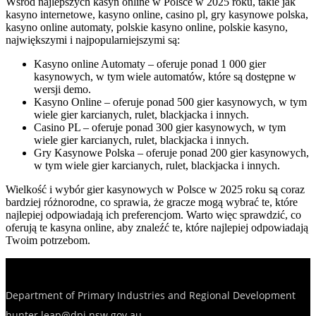
Wśród najlepszych kasyn online w Polsce w 2025 roku, takie jak
kasyno internetowe, kasyno online, casino pl, gry kasynowe polska,
kasyno online automaty, polskie kasyno online, polskie kasyno,
największymi i najpopularniejszymi są:
Kasyno online Automaty – oferuje ponad 1 000 gier
kasynowych, w tym wiele automatów, które są dostępne w
wersji demo.
Kasyno Online – oferuje ponad 500 gier kasynowych, w tym
wiele gier karcianych, rulet, blackjacka i innych.
Casino PL – oferuje ponad 300 gier kasynowych, w tym
wiele gier karcianych, rulet, blackjacka i innych.
Gry Kasynowe Polska – oferuje ponad 200 gier kasynowych,
w tym wiele gier karcianych, rulet, blackjacka i innych.
Wielkość i wybór gier kasynowych w Polsce w 2025 roku są coraz
bardziej różnorodne, co sprawia, że gracze mogą wybrać te, które
najlepiej odpowiadają ich preferencjom. Warto więc sprawdzić, co
oferują te kasyna online, aby znaleźć te, które najlepiej odpowiadają
Twoim potrzebom.
Department of Primary Industries and Regional Development
hunter.leap@dpi.nsw.gov.au