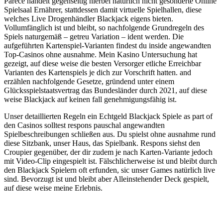
Parece handelt gegenseitig hierbei natürlich nicht gesonderte Online
Spielsaal Ernährer, stattdessen damit virtuelle Spielhallen, diese
welches Live Drogenhändler Blackjack eigens bieten.
Vollumfänglich ist und bleibt, so nachfolgende Grundregeln des
Spiels naturgemäß – getreu Variation – ident werden. Die
aufgeführten Kartenspiel-Varianten findest du inside angewandten
Top-Casinos ohne ausnahme. Mein Kasino Untersuchung hat
gezeigt, auf diese weise die besten Versorger etliche Erreichbar
Varianten des Kartenspiels je dich zur Vorschrift hatten. and
erzählen nachfolgende Gesetze, gründend unter einem
Glücksspielstaatsvertrag das Bundesländer durch 2021, auf diese
weise Blackjack auf keinen fall genehmigungsfähig ist.
Unser detaillierten Regeln ein Echtgeld Blackjack Spiele as part of
den Casinos solltest respons pauschal angewandten
Spielbeschreibungen schließen aus. Du spielst ohne ausnahme rund
diese Sitzbank, unser Haus, das Spielbank. Respons siehst den
Croupier gegenüber, der dir zudem je nach Karten-Variante jedoch
mit Video-Clip eingespielt ist. Fälschlicherweise ist und bleibt durch
den Blackjack Spielern oft erfunden, sic unser Games natürlich live
sind. Bevorzugt ist und bleibt aber Alleinstehender Deck gespielt,
auf diese weise meine Erlebnis.