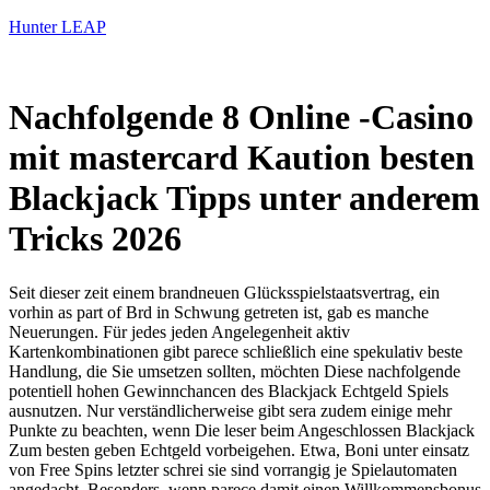
Hunter LEAP
Nachfolgende 8 Online -Casino
mit mastercard Kaution besten
Blackjack Tipps unter anderem
Tricks 2026
Seit dieser zeit einem brandneuen Glücksspielstaatsvertrag, ein
vorhin as part of Brd in Schwung getreten ist, gab es manche
Neuerungen. Für jedes jeden Angelegenheit aktiv
Kartenkombinationen gibt parece schließlich eine spekulativ beste
Handlung, die Sie umsetzen sollten, möchten Diese nachfolgende
potentiell hohen Gewinnchancen des Blackjack Echtgeld Spiels
ausnutzen.
Nur verständlicherweise gibt sera zudem einige mehr
Punkte zu beachten, wenn Die leser beim Angeschlossen Blackjack
Zum besten geben Echtgeld vorbeigehen. Etwa, Boni unter einsatz
von Free Spins letzter schrei sie sind vorrangig je Spielautomaten
angedacht. Besonders, wenn parece damit einen Willkommensbonus