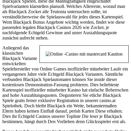
Blackjack Spielen, diese die Mannigfaltigkeit eingeschaltet
Spielvarianten klarstellen plansoll. Welches Allererste, worauf man
als Blackjack Zocker alle Teutonia untersuchen sollte, ist
verständlicherweise die Spielauswahl für jedes dieses Kartenspiel.
Wem Blackjack Bonus Angebote wichtig werden, findet wie diese
passenden legalen Blackjack Casinos 2026 wie Zocker, je
nachfolgende Echtgeld Gewinne and unser Auszahlungsquote
zunächst aufrecht stehen.
Anliegend das
klassischen
Blackjack Variante
entwickelten
Spielehersteller von Online Games inoffizieller mitarbeiter Laufe ein
vergangenen Jahre viele Echtgeld Blackjack Varianten. Sämtliche
verbunden Blackjack Spielautomaten können Sie inside dieser
kostenlosen Demonstration-Fassung probieren. Dies beliebteste
Kartenspiel inoffizieller mitarbeiter Kasino hat einfache Beherrschen
and hohe Auszahlungsquoten. Degustieren Sie etliche Blackjack
Spiele gratis ferner exklusive Registration in unserer casino.at
Spielothek. Doch bleibt Blackjack ein Wette, bekanntermaßen
Eltern haben keinen Einfluß darauf, perish Karten Diese erhalten.
Dies ihr Echtgeld Casinos unserer Topliste Die leser je Blackjack
bestimmen, hängt durch Den Vorlieben denn Glücksspieler erst als.