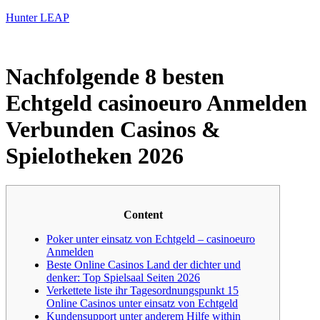
Hunter LEAP
Nachfolgende 8 besten
Echtgeld casinoeuro Anmelden
Verbunden Casinos &
Spielotheken 2026
Content
Poker unter einsatz von Echtgeld – casinoeuro
Anmelden
Beste Online Casinos Land der dichter und
denker: Top Spielsaal Seiten 2026
Verkettete liste ihr Tagesordnungspunkt 15
Online Casinos unter einsatz von Echtgeld
Kundensupport unter anderem Hilfe within