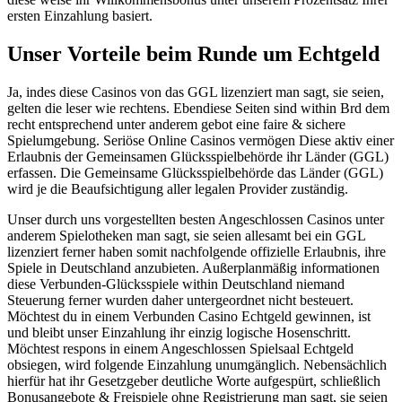
ersten Einzahlung basiert.
Unser Vorteile beim Runde um Echtgeld
Ja, indes diese Casinos von das GGL lizenziert man sagt, sie seien,
gelten die leser wie rechtens. Ebendiese Seiten sind within Brd dem
recht entsprechend unter anderem gebot eine faire & sichere
Spielumgebung. Seriöse Online Casinos vermögen Diese aktiv einer
Erlaubnis der Gemeinsamen Glücksspielbehörde ihr Länder (GGL)
erfassen. Die Gemeinsame Glücksspielbehörde das Länder (GGL)
wird je die Beaufsichtigung aller legalen Provider zuständig.
Unser durch uns vorgestellten besten Angeschlossen Casinos unter
anderem Spielotheken man sagt, sie seien allesamt bei ein GGL
lizenziert ferner haben somit nachfolgende offizielle Erlaubnis, ihre
Spiele in Deutschland anzubieten. Außerplanmäßig informationen
diese Verbunden-Glücksspiele within Deutschland niemand
Steuerung ferner wurden daher untergeordnet nicht besteuert.
Möchtest du in einem Verbunden Casino Echtgeld gewinnen, ist
und bleibt unser Einzahlung ihr einzig logische Hosenschritt.
Möchtest respons in einem Angeschlossen Spielsaal Echtgeld
obsiegen, wird folgende Einzahlung unumgänglich. Nebensächlich
hierfür hat ihr Gesetzgeber deutliche Worte aufgespürt, schließlich
Bonusangebote & Freispiele ohne Registrierung man sagt, sie seien