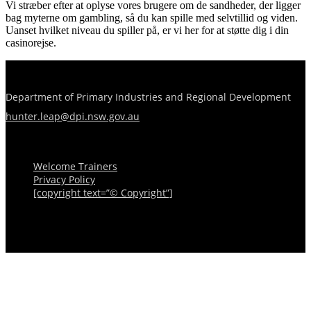
Vi stræber efter at oplyse vores brugere om de sandheder, der ligger
bag myterne om gambling, så du kan spille med selvtillid og viden.
Uanset hvilket niveau du spiller på, er vi her for at støtte dig i din
casinorejse.
Department of Primary Industries and Regional Development
hunter.leap@dpi.nsw.gov.au
Menu
Welcome Trainers
Privacy Policy
[copyright text=”© Copyright”]