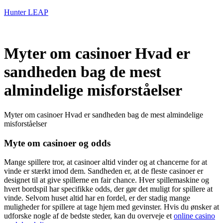
Hunter LEAP
Myter om casinoer Hvad er
sandheden bag de mest
almindelige misforståelser
Myter om casinoer Hvad er sandheden bag de mest almindelige
misforståelser
Myte om casinoer og odds
Mange spillere tror, at casinoer altid vinder og at chancerne for at
vinde er stærkt imod dem. Sandheden er, at de fleste casinoer er
designet til at give spillerne en fair chance. Hver spillemaskine og
hvert bordspil har specifikke odds, der gør det muligt for spillere at
vinde. Selvom huset altid har en fordel, er der stadig mange
muligheder for spillere at tage hjem med gevinster. Hvis du ønsker at
udforske nogle af de bedste steder, kan du overveje et
online casino