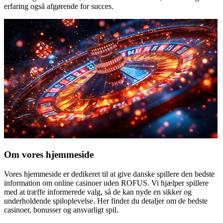
erfaring også afgørende for succes.
Om vores hjemmeside
Vores hjemmeside er dedikeret til at give danske spillere den bedste
information om online casinoer uden ROFUS. Vi hjælper spillere
med at træffe informerede valg, så de kan nyde en sikker og
underholdende spiloplevelse. Her finder du detaljer om de bedste
casinoer, bonusser og ansvarligt spil.