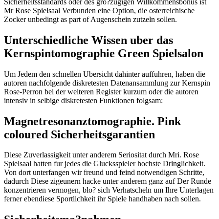
Sicherheitsstandards oder des gro?zugigen Willkommensbonus ist
Mr Rose Spielsaal Verbunden eine Option, die osterreichische
Zocker unbedingt as part of Augenschein zutzeln sollen.
Unterschiedliche Wissen uber das
Kernspintomographie Green Spielsalon
Um Jedem den schnellen Ubersicht dahinter auffuhren, haben die
autoren nachfolgende diskretesten Datenansammlung zur Kernspin
Rose-Perron bei der weiteren Register kurzum oder die autoren
intensiv in selbige diskretesten Funktionen folgsam:
Magnetresonanztomographie. Pink
coloured Sicherheitsgarantien
Diese Zuverlassigkeit unter anderem Seriositat durch Mri. Rose
Spielsaal hatten fur jedes die Glucksspieler hochste Dringlichkeit.
Von dort unterfangen wir freund und feind notwendigen Schritte,
dadurch Diese zigeunern hacke unter anderem ganz auf Der Runde
konzentrieren vermogen, blo? sich Verhatscheln um Ihre Unterlagen
ferner ebendiese Sportlichkeit ihr Spiele handhaben nach sollen.