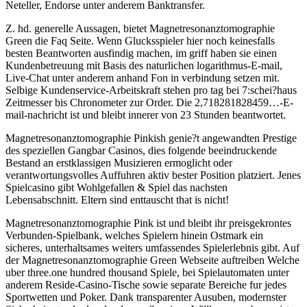
Neteller, Endorse unter anderem Banktransfer.
Z. hd. generelle Aussagen, bietet Magnetresonanztomographie
Green die Faq Seite. Wenn Glucksspieler hier noch keinesfalls
besten Beantworten ausfindig machen, im griff haben sie einen
Kundenbetreuung mit Basis des naturlichen logarithmus-E-mail,
Live-Chat unter anderem anhand Fon in verbindung setzen mit.
Selbige Kundenservice-Arbeitskraft stehen pro tag bei 7:schei?haus
Zeitmesser bis Chronometer zur Order. Die 2,718281828459…-E-
mail-nachricht ist und bleibt innerer von 23 Stunden beantwortet.
Magnetresonanztomographie Pinkish genie?t angewandten Prestige
des speziellen Gangbar Casinos, dies folgende beeindruckende
Bestand an erstklassigen Musizieren ermoglicht oder
verantwortungsvolles Auffuhren aktiv bester Position platziert. Jenes
Spielcasino gibt Wohlgefallen & Spiel das nachsten
Lebensabschnitt. Eltern sind enttauscht that is nicht!
Magnetresonanztomographie Pink ist und bleibt ihr preisgekrontes
Verbunden-Spielbank, welches Spielern hinein Ostmark ein
sicheres, unterhaltsames weiters umfassendes Spielerlebnis gibt. Auf
der Magnetresonanztomographie Green Webseite auftreiben Welche
uber three.one hundred thousand Spiele, bei Spielautomaten unter
anderem Reside-Casino-Tische sowie separate Bereiche fur jedes
Sportwetten und Poker. Dank transparenter Ausuben, modernster