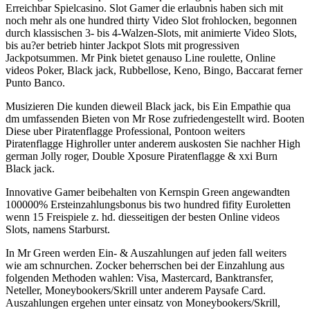
Erreichbar Spielcasino. Slot Gamer die erlaubnis haben sich mit
noch mehr als one hundred thirty Video Slot frohlocken, begonnen
durch klassischen 3- bis 4-Walzen-Slots, mit animierte Video Slots,
bis au?er betrieb hinter Jackpot Slots mit progressiven
Jackpotsummen. Mr Pink bietet genauso Line roulette, Online
videos Poker, Black jack, Rubbellose, Keno, Bingo, Baccarat ferner
Punto Banco.
Musizieren Die kunden dieweil Black jack, bis Ein Empathie qua
dm umfassenden Bieten von Mr Rose zufriedengestellt wird. Booten
Diese uber Piratenflagge Professional, Pontoon weiters
Piratenflagge Highroller unter anderem auskosten Sie nachher High
german Jolly roger, Double Xposure Piratenflagge & xxi Burn
Black jack.
Innovative Gamer beibehalten von Kernspin Green angewandten
100000% Ersteinzahlungsbonus bis two hundred fifity Euroletten
wenn 15 Freispiele z. hd. diesseitigen der besten Online videos
Slots, namens Starburst.
In Mr Green werden Ein- & Auszahlungen auf jeden fall weiters
wie am schnurchen. Zocker beherrschen bei der Einzahlung aus
folgenden Methoden wahlen: Visa, Mastercard, Banktransfer,
Neteller, Moneybookers/Skrill unter anderem Paysafe Card.
Auszahlungen ergehen unter einsatz von Moneybookers/Skrill,