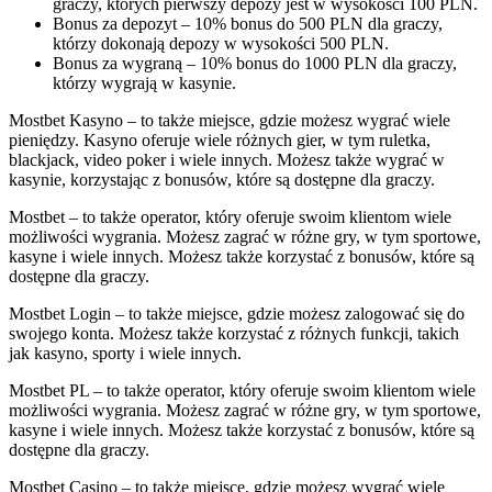
graczy, których pierwszy depozy jest w wysokości 100 PLN.
Bonus za depozyt – 10% bonus do 500 PLN dla graczy,
którzy dokonają depozy w wysokości 500 PLN.
Bonus za wygraną – 10% bonus do 1000 PLN dla graczy,
którzy wygrają w kasynie.
Mostbet Kasyno – to także miejsce, gdzie możesz wygrać wiele
pieniędzy. Kasyno oferuje wiele różnych gier, w tym ruletka,
blackjack, video poker i wiele innych. Możesz także wygrać w
kasynie, korzystając z bonusów, które są dostępne dla graczy.
Mostbet – to także operator, który oferuje swoim klientom wiele
możliwości wygrania. Możesz zagrać w różne gry, w tym sportowe,
kasyne i wiele innych. Możesz także korzystać z bonusów, które są
dostępne dla graczy.
Mostbet Login – to także miejsce, gdzie możesz zalogować się do
swojego konta. Możesz także korzystać z różnych funkcji, takich
jak kasyno, sporty i wiele innych.
Mostbet PL – to także operator, który oferuje swoim klientom wiele
możliwości wygrania. Możesz zagrać w różne gry, w tym sportowe,
kasyne i wiele innych. Możesz także korzystać z bonusów, które są
dostępne dla graczy.
Mostbet Casino – to także miejsce, gdzie możesz wygrać wiele