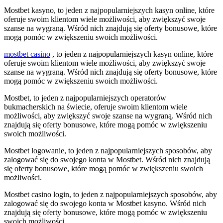
Mostbet kasyno, to jeden z najpopularniejszych kasyn online, które
oferuje swoim klientom wiele możliwości, aby zwiększyć swoje
szanse na wygraną. Wśród nich znajdują się oferty bonusowe, które
mogą pomóc w zwiększeniu swoich możliwości.
mostbet casino
, to jeden z najpopularniejszych kasyn online, które
oferuje swoim klientom wiele możliwości, aby zwiększyć swoje
szanse na wygraną. Wśród nich znajdują się oferty bonusowe, które
mogą pomóc w zwiększeniu swoich możliwości.
Mostbet, to jeden z najpopularniejszych operatorów
bukmacherskich na świecie, oferuje swoim klientom wiele
możliwości, aby zwiększyć swoje szanse na wygraną. Wśród nich
znajdują się oferty bonusowe, które mogą pomóc w zwiększeniu
swoich możliwości.
Mostbet logowanie, to jeden z najpopularniejszych sposobów, aby
zalogować się do swojego konta w Mostbet. Wśród nich znajdują
się oferty bonusowe, które mogą pomóc w zwiększeniu swoich
możliwości.
Mostbet casino login, to jeden z najpopularniejszych sposobów, aby
zalogować się do swojego konta w Mostbet kasyno. Wśród nich
znajdują się oferty bonusowe, które mogą pomóc w zwiększeniu
swoich możliwości.