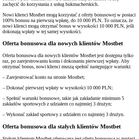
zachęcić do korzystania z usług bukmacherskich.
Nowi klienci Mostbet mogą korzystać z oferty bonusowej w postaci
100% bonusu na pierwszą wpłatę, do 10 000 PLN. To oznacza, że
nowi klienci mogą otrzymać bonus w wysokości 10 000 PLN, jeśli
dokonają wpłaty w tej samej wysokości.
Oferta bonusowa dla nowych klientów Mostbet
Oferta bonusowa dla nowych klientów Mostbet jest dostępna tylko
raz, po zarejestrowaniu konta i dokonaniu pierwszej wpłaty. Aby
otrzymać bonus, nowi klienci muszą spełnić następujące warunki:
– Zarejestrować konto na stronie Mostbet;
– Dokonać pierwszej wpłaty w wysokości 10 000 PLN;
– Spełnić warunki bonusowe, takie jak zakładanie minimum 5
zakładów sportowych z udziałem co najmniej 3 drużyn;
– Wykonać zakład sportowy z udziałem co najmniej 3 drużyn.
Oferta bonusowa dla stałych klientów Mostbet
Stałym klientom Mostbet oferowana jest oferta bonusowa w postaci