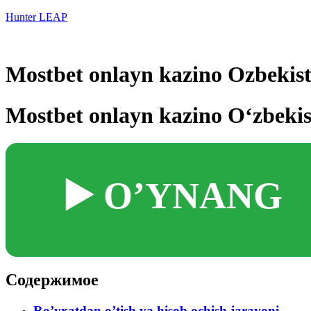
Hunter LEAP
Mostbet onlayn kazino Ozbekist
Mostbet onlayn kazino O‘zbekis
▶️ O’YNANG
Содержимое
Ro’yxatdan o’tish va hisob ochish jarayoni