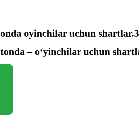
onda oyinchilar uchun shartlar.
tonda – o‘yinchilar uchun shartl