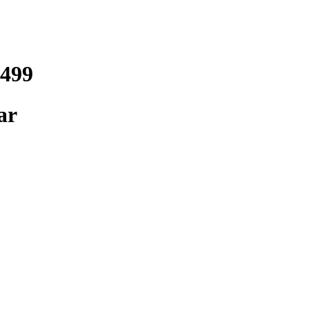
3499
ar