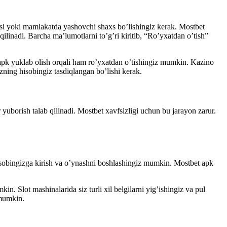
osi yoki mamlakatda yashovchi shaxs bo’lishingiz kerak. Mostbet
qilinadi. Barcha ma’lumotlarni to’g’ri kiritib, “Ro’yxatdan o’tish”
 apk yuklab olish orqali ham ro’yxatdan o’tishingiz mumkin. Kazino
zning hisobingiz tasdiqlangan bo’lishi kerak.
yuborish talab qilinadi. Mostbet xavfsizligi uchun bu jarayon zarur.
z hisobingizga kirish va o’ynashni boshlashingiz mumkin. Mostbet apk
n. Slot mashinalarida siz turli xil belgilarni yig’ishingiz va pul
 mumkin.