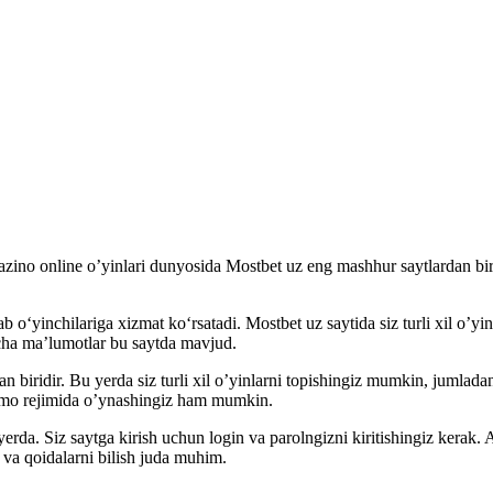
zino online o’yinlari dunyosida Mostbet uz eng mashhur saytlardan biri
 o‘yinchilariga xizmat ko‘rsatadi. Mostbet uz saytida siz turli xil o’yin
cha ma’lumotlar bu saytda mavjud.
 biridir. Bu yerda siz turli xil o’yinlarni topishingiz mumkin, jumladan
demo rejimida o’ynashingiz ham mumkin.
rda. Siz saytga kirish uchun login va parolngizni kiritishingiz kerak. A
va qoidalarni bilish juda muhim.