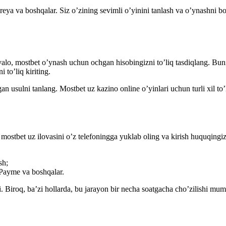
tereya va boshqalar. Siz o’zining sevimli o’yinini tanlash va o’ynashni 
vvalo, mostbet o’ynash uchun ochgan hisobingizni to’liq tasdiqlang. Bu
 to’liq kiriting.
gan usulni tanlang. Mostbet uz kazino online o’yinlari uchun turli xil t
stbet uz ilovasini o’z telefoningga yuklab oling va kirish huquqingiz
sh;
, Payme va boshqalar.
i. Biroq, ba’zi hollarda, bu jarayon bir necha soatgacha cho’zilishi mum