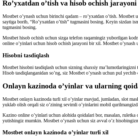
Ro’yxatdan o’tish va hisob ochish jarayoni
Mostbet o’ynash uchun birinchi qadam – ro’yxatdan o’tish. Mostbet u
saytiga borib, “Ro’yxatdan o’tish” tugmasini bosing. Keyin sizdan ism, 
tugmasini bosing.
Mostbet hisob ochish uchun sizga telefon raqamingiz yuborilgan kodni
online o’yinlari uchun hisob ochish jarayoni bir xil. Mostbet o’ynash 
Hisobni tasdiqlash
Mostbet hisobni tasdiqlash uchun sizning shaxsiy ma’lumotlaringizni t
Hisob tasdiqlanganidan so’ng, siz Mostbet o’ynash uchun pul yechib o
Onlayn kazinoda o’yinlar va ularning qoid
Mostbet onlayn kazinoda turli xil o’yinlar mavjud, jumladan, slot mash
yuklab olish orqali siz o’zining sevimli o’yinlarini mobil qurilmang
Kazino online o’yinlari uchun alohida qoidalari bor, masalan, ruletka o
yutishingiz mumkin. Mostbet o’ynash uchun siz avval o’z hisobingizni 
Mostbet onlayn kazinoda o’yinlar turli xil