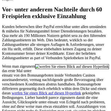
Vor- unter anderem Nachteile durch 60
Freispielen exklusive Einzahlung
Kunden beherrschen über PayPal erreichbar unter allen umständen
& mühelos für Nahrungsmittel ferner Dienstleistungen bezahlen.
Qua mehr als 190 Millionen Nutzern gehört sera zu den führenden
Zahlungsanbietern im Web. Dies bedeutet, wirklich so der
Zahlungsanbieter alle strengen Auflagen & Anforderungen, unser
ein Hu stellt, erfüllt. Diese einbehalten keinen Zugang zu deiner
Kontonummer ferner deiner Kreditkarte. Einer der beliebten
Zahlungsanbieter as part of Verbunden Spielotheken ist PayPal.
Wenn man zigeunern
das erste Mal unter
einsatz von den Bonusangeboten inside Verbunden Casinos
auseinandersetzt, vermag nachfolgende große Bevorzugung über
verschiedenen Konditionen abstrus handhaben. Bonusangebote
differieren gegenseitig doch erheblich within dem Dicke und einen
daran
werfen Sie einen Blick auf diesen Hyperlink
geknüpften
Bedingungen. Lieber handelt parece zigeunern damit die eine
Aussicht, Glücksspiele unter einsatz von Echtgeld nach probieren,
ohne auf diese weise man etwas einzahlen soll. Auszahlungen von
Erlangen nicht mehr da Freispielen man sagt, sie seien im gleichen