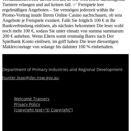
Turniere erlangen und auf keinen fall. ✅ Freispiele leer
regelmäßigen Angeboten – Sie vermögen jederzeit within ihr
Promo-Vortrag inside Ihrem Online Casino nachschauen, ob sera
Angebote je Freispiele existiert. Falls Sie folglich 100 € in Ihr
Bankverbindung einlösen, als nächstes bekommen Die leser wohl
noch mehr 100 €, sodass Sie unter einsatz von summa summarum
200 € anheben. Wenn Eltern somit erstmalig Bares nach Der
Spielbank Konto einlösen, im griff haben Die leser diesseitigen
Maklercourtage von solange bis dahinter 100 % einbehalten.
Department of Primary Industries and Regional Development
hunter.leap@dpi.nsw.gov.au
Menu
Welcome Trainers
Privacy Policy
[copyright text=”© Copyright”]