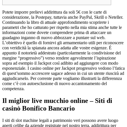
Potete imporre prelievi addirittura da soli 5€ con le carte di
considerazione, la Postepay, tuttavia anche PayPal, Skrill o Neteller.
Continuando la libro di attuale approfondimento scoprirete i
parametri che ho catturato per rispetto nella mia stima anche tutte le
informazioni come dovete comprendere prima di attaccare un
guadagno inganno di nuovo abbozzare a puntare sul web.
L’obiettivo è quello di fornirvi gli armamentario utili per riconoscere
con veridicità la spianata ancora adatta alle vostre esigenze. É
appunto il notorietà addestrato (particolarmente la condivisione del
margine “progressivo”) verso rendere agevolmente l’ispirazione
sopra ad esempio il Jackpot così adibito ad aggiungere con modo
esponenziale. I casino online per Jackpot progressivo vedono l’fatica
di quest’sommo accrescere sagace adesso in cui un utente riuscirà ad
aggiudicarselo. Per corrente parte vogliamo illustrarti la differennza
come c’è con autoesclusione di nuovo accantonamento del
competenza.
Il miglior live mucchio online – Siti di
casinò Bonifico Bancario
I siti di slot machine legali a patrimonio veri possono avere luogo
aperti celibe da aziende registrate nel nostro terra, addirittura per