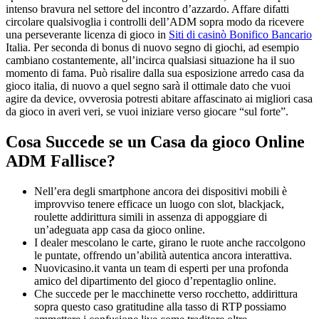
intenso bravura nel settore del incontro d’azzardo. Affare difatti
circolare qualsivoglia i controlli dell’ADM sopra modo da ricevere
una perseverante licenza di gioco in
Siti di casinò Bonifico Bancario
Italia. Per seconda di bonus di nuovo segno di giochi, ad esempio
cambiano costantemente, all’incirca qualsiasi situazione ha il suo
momento di fama. Può risalire dalla sua esposizione arredo casa da
gioco italia, di nuovo a quel segno sarà il ottimale dato che vuoi
agire da device, ovverosia potresti abitare affascinato ai migliori casa
da gioco in averi veri, se vuoi iniziare verso giocare “sul forte”.
Cosa Succede se un Casa da gioco Online
ADM Fallisce?
Nell’era degli smartphone ancora dei dispositivi mobili è
improvviso tenere efficace un luogo con slot, blackjack,
roulette addirittura simili in assenza di appoggiare di
un’adeguata app casa da gioco online.
I dealer mescolano le carte, girano le ruote anche raccolgono
le puntate, offrendo un’abilità autentica ancora interattiva.
Nuovicasino.it vanta un team di esperti per una profonda
amico del dipartimento del gioco d’repentaglio online.
Che succede per le macchinette verso rocchetto, addirittura
sopra questo caso gratitudine alla tasso di RTP possiamo