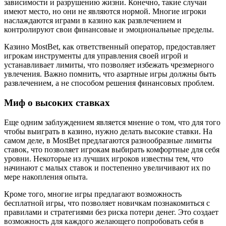
зависимости и разрушению жизни. Конечно, такие случаи
имеют место, но они не являются нормой. Многие игроки
наслаждаются играми в казино как развлечением и
контролируют свои финансовые и эмоциональные пределы.
Казино MostBet, как ответственный оператор, предоставляет
игрокам инструменты для управления своей игрой и
устанавливает лимиты, что позволяет избежать чрезмерного
увлечения. Важно помнить, что азартные игры должны быть
развлечением, а не способом решения финансовых проблем.
Миф о высоких ставках
Еще одним заблуждением является мнение о том, что для того
чтобы выиграть в казино, нужно делать высокие ставки. На
самом деле, в MostBet предлагаются разнообразные лимиты
ставок, что позволяет игрокам выбирать комфортные для себя
уровни. Некоторые из лучших игроков известны тем, что
начинают с малых ставок и постепенно увеличивают их по
мере накопления опыта.
Кроме того, многие игры предлагают возможность
бесплатной игры, что позволяет новичкам познакомиться с
правилами и стратегиями без риска потери денег. Это создает
возможность для каждого желающего попробовать себя в