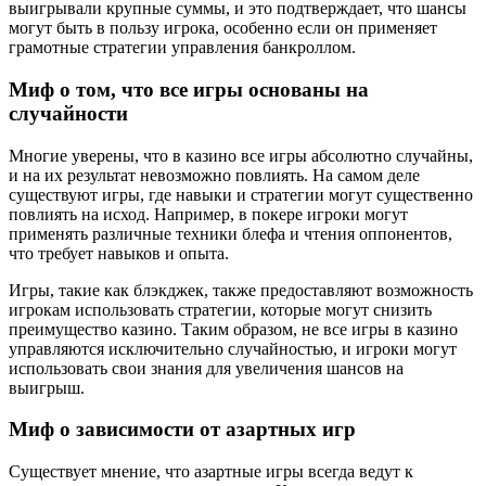
выигрывали крупные суммы, и это подтверждает, что шансы
могут быть в пользу игрока, особенно если он применяет
грамотные стратегии управления банкроллом.
Миф о том, что все игры основаны на
случайности
Многие уверены, что в казино все игры абсолютно случайны,
и на их результат невозможно повлиять. На самом деле
существуют игры, где навыки и стратегии могут существенно
повлиять на исход. Например, в покере игроки могут
применять различные техники блефа и чтения оппонентов,
что требует навыков и опыта.
Игры, такие как блэкджек, также предоставляют возможность
игрокам использовать стратегии, которые могут снизить
преимущество казино. Таким образом, не все игры в казино
управляются исключительно случайностью, и игроки могут
использовать свои знания для увеличения шансов на
выигрыш.
Миф о зависимости от азартных игр
Существует мнение, что азартные игры всегда ведут к