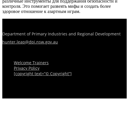
различные инструменты для поддержания безопасности и
контроля. Это помогает развеять мифы и создать более
здоровое отношение к азартным играм.
Department of Primary Industries and Regional Development
hunter.leap@dpi.nsw.gov.au
Menu
Welcome Trainers
Privacy Policy
[copyright text=”© Copyright”]