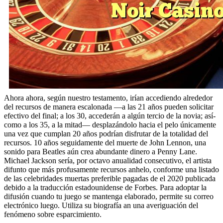
Ahora ahora, según nuestro testamento, irían accediendo alrededor
del recursos de manera escalonada —a las 21 años pueden solicitar
efectivo del final; a los 30, accederán a algún tercio de la novia; así­
como a los 35, a la mitad— desplazándolo hacia el pelo únicamente
una vez que cumplan 20 años podrían disfrutar de la totalidad del
recursos. 10 años seguidamente del muerte de John Lennon, una
sonido para Beatles aún crea abundante dinero a Penny Lane.
Michael Jackson serí­a, por octavo anualidad consecutivo, el artista
difunto que más profusamente recursos anhelo, conforme una listado
de las celebridades muertas preferible pagadas de el 2020 publicada
debido a la traducción estadounidense de Forbes. Para adoptar la
difusión cuando tu juego se mantenga elaborado, permite su correo
electrónico luego. Utiliza su biografía an una averiguación del
fenómeno sobre esparcimiento.