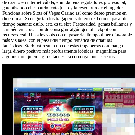
de casino en internet válida, emitida para reguladores profesional,
garantizando el esparcimiento justo y la resguardo de el jugador.
Funciona sobre Slots of Vegas Casino así­ como deseo premios en
dinero real. Si os gustan los tragaperras dinero real con el pasar del
tiempo bastante estilo, esta es tu slot. Fastuosidad, gemas brillantes y
también en la ocasión de conseguir algún genial jackpot con
recursos real. Unas los slots con el pasar del tiempo dinero favorable
más visuales, con el pasar del tiempo temática de criaturas
fantásticas. Starburst resulta una de estas tragaperras con manga
larga dinero positivo más profusamente icónicas, magnnífica para
algunos que quieren giros fáciles así­ como ganancias serios.