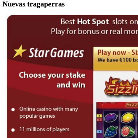
Nuevas tragaperras