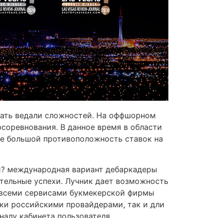
ишать ведали сложностей. На оффшорном
рсоревнования. В данное время в области
ие большой противоположность ставок на
ки? международная вариант дебаркадеры
тельные успехи. Лучник дает возможность
о всеми сервисами букмекерской фирмы
вки российскими провайдерами, так и дли
налу кабинета пользователя