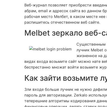
Веб-журнал позволяет приобрести введени
абрам, email и адресок сайта во данном 
рабочая место Мелбет, в каком месте нее
распишитесь отечественном веб сайте.
Melbet зеркало веб-с
Существенным н
лучник Melbet 
жизненное на д
видах входа возьмите сайт можно нате ве
беспрестанно множат войти возьмите журн
Как зайти возьмите л
Зли входе больше лучник не нужно дефили
пароль для авторизации. Zerkalo использ
теперешние алгоритмы кодирования данных
финансовые операции, делать ставки полу