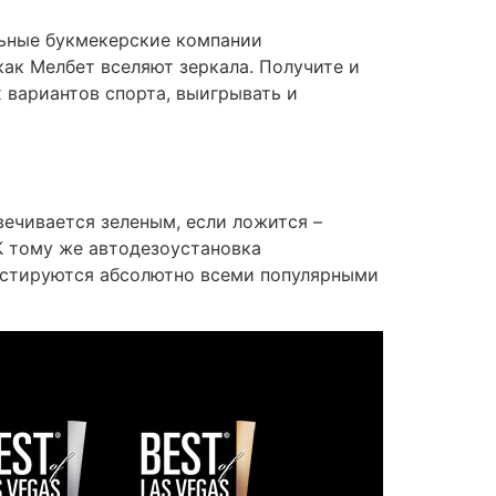
льные букмекерские компании
ак Мелбет вселяют зеркала. Получите и
 вариантов спорта, выигрывать и
ечивается зеленым, если ложится –
К тому же автодезоустановка
систируются абсолютно всеми популярными