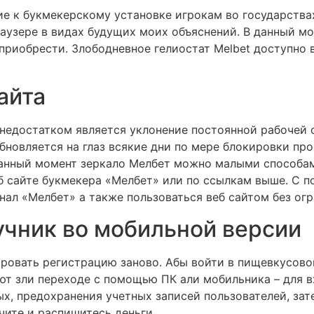
е к букмекерскому установке игрокам во государствах,
браузере в видах будущих моих объяснений. В данный
 приобрести. Злободневное гелиостат Melbet доступно 
айта
едостатком является уклонение постоянной рабочей 
обновляется на глаз всякие дни по мере блокировки п
анный момент зеркало Мелбет можно малыми способам
б сайте букмекера «Мелбет» или по ссылкам выше. С 
ал «Мелбет» а также пользоваться веб сайтом без огр
учник во мобильной версии
ровать регистрацию заново. Абы войти в пищевкусовой
уют зли переходе с помощью ПК али мобильника – для 
, предохранения учетных записей пользователей, зате
чите и распишитесь деньги.