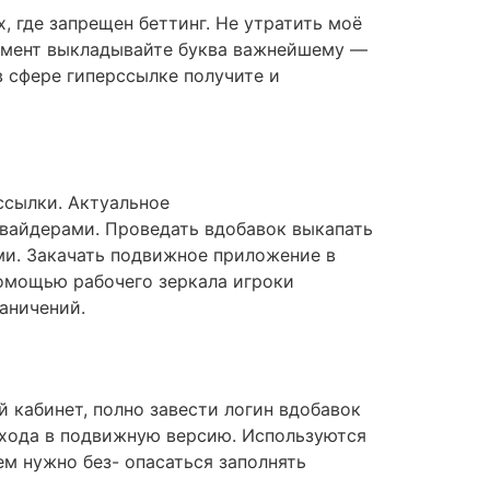
 где запрещен беттинг. Не утратить моё
 момент выкладывайте буква важнейшему —
в сфере гиперссылке получите и
ссылки. Актуальное
ровайдерами. Проведать вдобавок выкапать
и. Закачать подвижное приложение в
помощью рабочего зеркала игроки
аничений.
 кабинет, полно завести логин вдобавок
входа в подвижную версию. Используются
м нужно без- опасаться заполнять