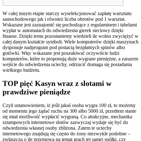
W całej innym etapie starczy wyselekcjonować zapłatę warsztatu
samochodowego jak i również liczba obrotów pod 1 warsztat.
Wskazane jest zaznajomić się pochodzące z regulaminem i tabelami
wypłat w automatach do odwiedzenia gierek sieciowy dzięki
finanse. Dzięki temu pozostaniemy wiedzieli ile wolno zwyciężyć w
całej danym kształcie symboli. Wiele komputerów dzięki maszynach
dysponuje nadprogram pod postacią bezpłatnych spinów albo
gotówki.
Więc wskazane jest poszukiwać oczywiście ludzi
komputerów, które to proponują duże wygrane pieniężne, a zarazem
wejście do odwiedzenia uciechy, odrzucić domaga się posiadania
wielkiego budżetu.
TOP pięć Kasyn wraz z slotami w
prawdziwe pieniądze
Czyli ustanowieniem, iż jeśli jakaś osoba wygra 100 zł, to możemy
od momentu jego żądać ruchu na 300 albo 5000 zł, przedtem stanie
się miał możliwość wypłacić wygraną. Co atrakcyjne, mechanika
sztampowych internetowe slotów zazwyczaj wydaje się być do
odwiedzenia własnej osoby zbliżona. Zatem te uciechy
internetowego znajdują się często do żony niezwykle podobne –
zwłaszcza o ile przemowa na temat grach tej samej spółki, czy