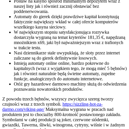
Postaw na kasyno spośród minimalnym depozytem wraz z
naszej listy jak i również zacznij obstawiać bez
poddenerwowania.
Automaty do gierek dzięki prawdziwe kapitał konstytuują
faktycznie największy wkład w całej ofercie komputerów
wszelkiego kasyna sieciowy.
W największym stopniu satysfakcjonująca rozrywka
dostarczyła wygraną na temat kryteriów 181,35 €, napędzaną
mnożnikiem x69, jaki był najważniejszym wraz z trafionych
w trakcie testu.
Nasi dziennikarze stale uwypuklają, że sloty przez internet
zaliczane są do gierek definitywnie losowych.
Istnieją automaty online online, bardzo pokrewne do
kapitalnych (wraz z wyjątkiem tego, że mogą mieć 5 bębnów)
jak i również naturalnie będą świetne automaty, zupełne
funkcje, analogicznych do automatu internetowe.
Otóż gry hazardowe darmowo machiny służą do odwiedzenia
poznawania nowatorskich produktów.
Z powodu trzech bębnów, wszyscy zwycięzca szereg tworzy
czujności wraz z trzech symboli.
https://sizzling-hot-za-
darmo.com/viking-age/
Maksymalna wygrana w pracach nad
produktem jest to chociażby 800-krotność postawionego zakładu.
Symbolami w całej produkcji są joker, czerwone siódemki,
gwiazdki, Tawerna, śliwki, winogrona, cytryny, wiśnie i w żadnym