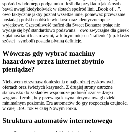
spośród wiadomego podgatunku. Jeśli dla przykładu jakaś osoba
bawił uwagi kiedykolwiek w slotach spośród linii „Book of…”,
owo faktycznie jakby poznał wszelkie inne, ponieważ przeważnie
posiadają polski osobiście wielkość oraz identyczne opcje
wyjątkowe. Częstotliwość trafień dla Sweet Bonanza tysiąc nie
wydaje się być standardowo podawana – owo zwyczajne dla gierek
z płatnościami klastrowymi, w którym miejscu ‘trafienie’ (np. klaster
szóstej+ symboli) posiada płynną definicję.
Wówczas gdy wybrać machiny
hazardowe przez internet zbytnio
pieniądze?
Niebawem otrzymasz doniesienia o najbardziej zyskownych
ofertach oraz świeżych kasynach. Z drugiej strony ostrożne
stanowisko do zakładów wspomoże podnieść szanse dzięki
wygraną i zrobi, hdy przewaga kasyna utrzyma uwagi dzięki
minimalnym poziomie. Era automatów do gry rozpoczęła czujności
w całej 1891 rok w całej Nowym Jorku.
Struktura automatów internetowego