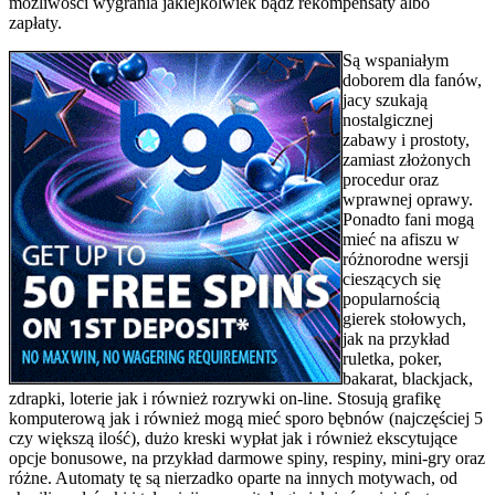
możliwości wygrania jakiejkolwiek bądź rekompensaty albo
zapłaty.
Są wspaniałym
doborem dla fanów,
jacy szukają
nostalgicznej
zabawy i prostoty,
zamiast złożonych
procedur oraz
wprawnej oprawy.
Ponadto fani mogą
mieć na afiszu w
różnorodne wersji
cieszących się
popularnością
gierek stołowych,
jak na przykład
ruletka, poker,
bakarat, blackjack,
zdrapki, loterie jak i również rozrywki on-line. Stosują grafikę
komputerową jak i również mogą mieć sporo bębnów (najczęściej 5
czy większą ilość), dużo kreski wypłat jak i również ekscytujące
opcje bonusowe, na przykład darmowe spiny, respiny, mini-gry oraz
różne. Automaty tę są nierzadko oparte na innych motywach, od