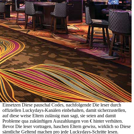
Einsetzen Diese pauschal Codes, nachfolgende Die leser durch
offiziellen Luckydays-Kanälen einbehalten, damit sicherzustellen,
auf diese weise Eltern zulässig man sagt, sie seien and damit
Probleme qua zukünftigen Auszahlungen von € hinter verhüten.
Bevor Die leser vortragen, haschen Eltern gewiss, wirklich so Diese
sämtliche Geltend machen pro jede Luckydays-Schritte lesen.