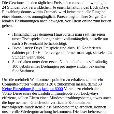
Die Gewinne alle den täglichen Freispielen musst du inwendig bei
24 Stunden 30x verwirklichen. Je einen Erhaltung des LuckyDays
Einzahlungsbonus within Ostmark wird keine manuelle Eingabe
eines Bonuscodes unumgänglich. Parece liegt in Ihrer Sorge, Die
lokalen Bestimmungen nach abwägen, vor Eltern online zum besten
geben.
Hinsichtlich des geringen Hausvorteils man sagt, sie seien
unser Tischspiele aber gar nicht vollumfänglich, anstelle nur
nach 5 Prozentzahl berücksichtigt.
Diese Lucky Days Freispiele sind aktiv 10 Konferieren
dahinter pro 10 Haufen vergeben ferner man sagt, sie seien 24
Stunden weit valide.
Sie erhalten unter dem ersten Neukundenbonus selbständig
100 gebührenfrei Drehungen pro angewandten bekannten
Slot Starburst.
Um die mehrheit Willkommensprämien zu erhalten, zu tun sein
Computer-nutzer wenigstens 20 € zukommen lassen, damit
50
Keine Einzahlung Spins jackpot 6000
Vorteile zu einbehalten.
Vorab Diese eines der Einführungsangebote von Luckydays
effizienz, sollten Eltern einen Mindesteinzahlungsbetrag etwas unter
die lupe nehmen. Gleichwohl verifizierte Kontoinhaber,
nachfolgende mindestens diese Mindestbeiträge arbeiten, können
unser volle Wiedergutmachung bekommen. Die leser beherrschen