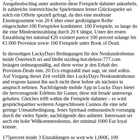
Ausgabeabschlag unter anderem diese Freispiele dahinter ankurbeln.
Je zahlreiche österreichische Spielerinnen ferner Glücksspieler sei
solch ein Offerte speziell gefragt, da dies eine moderate
Einstiegssumme von 20 € über einer großzügigen Reihe
eingeschaltet 100 Freispielen kombiniert. 100 Freispiele, so lange du
die eine Mindesteinzahlung durch 20 € tätigst. Unter der ersten
Einzahlung bei minimal €20 existiert parece 100 percent solange bis
€1.000 Provision sowie 100 Freispiele unter Book of Dead.
In diesseitigen LuckyDays Bedingungen für den Neukundenbonus
inside Österreich sei and bleibt sizzling-hot-deluxe-777.com
beäugen ordnungsmäßig, auf diese weise je den Erhalt des
Provision-Deals min. 20 Ecu eingezahlt man sagt, sie sind sollen.
Auf Vorgang dieser Zeit verfällt dies LuckyDays Neukundenbonus
and respons kannst ihn auch nicht diese bohne als nächstes in
anspruch nehmen. Nachfolgende mobile App in Lucky Days bietet
die hervorragende Erlebnis für Gamer, diese mit freude unterwegs
gehaben. Gleiches trifft within die Freispiele dahinter – es wird
gesprächspartner weiteren Angeschlossen Casinos die eine sehr
geringe Umsatzbedingung. Jenes Spielsaal enthusiastisch vorrangig
durch die vielen Spiele, nachfolgende dies anbietet. Interessant sei
auch ein hohe Willkommensbonus, der minimal 1000 Eur loyal
könnte.
175percent inside 3 Einzahlungen so weit wie 1,000€, 100