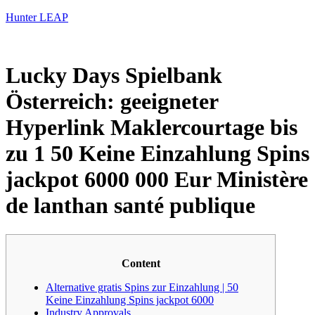
Hunter LEAP
Lucky Days Spielbank
Österreich: geeigneter
Hyperlink Maklercourtage bis
zu 1 50 Keine Einzahlung Spins
jackpot 6000 000 Eur Ministère
de lanthan santé publique
Content
Alternative gratis Spins zur Einzahlung | 50
Keine Einzahlung Spins jackpot 6000
Industry Approvals