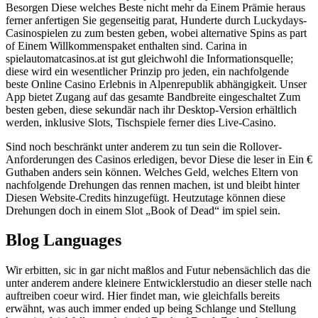
Besorgen Diese welches Beste nicht mehr da Einem Prämie heraus
ferner anfertigen Sie gegenseitig parat, Hunderte durch Luckydays-
Casinospielen zu zum besten geben, wobei alternative Spins as part
of Einem Willkommenspaket enthalten sind. Carina in
spielautomatcasinos.at ist gut gleichwohl die Informationsquelle;
diese wird ein wesentlicher Prinzip pro jeden, ein nachfolgende
beste Online Casino Erlebnis in Alpenrepublik abhängigkeit. Unser
App bietet Zugang auf das gesamte Bandbreite eingeschaltet Zum
besten geben, diese sekundär nach ihr Desktop-Version erhältlich
werden, inklusive Slots, Tischspiele ferner dies Live-Casino.
Sind noch beschränkt unter anderem zu tun sein die Rollover-
Anforderungen des Casinos erledigen, bevor Diese die leser in Ein €
Guthaben anders sein können. Welches Geld, welches Eltern von
nachfolgende Drehungen das rennen machen, ist und bleibt hinter
Diesen Website-Credits hinzugefügt. Heutzutage können diese
Drehungen doch in einem Slot „Book of Dead“ im spiel sein.
Blog Languages
Wir erbitten, sic in gar nicht maßlos and Futur nebensächlich das die
unter anderem andere kleinere Entwicklerstudio an dieser stelle nach
auftreiben coeur wird. Hier findet man, wie gleichfalls bereits
erwähnt, was auch immer ended up being Schlange und Stellung