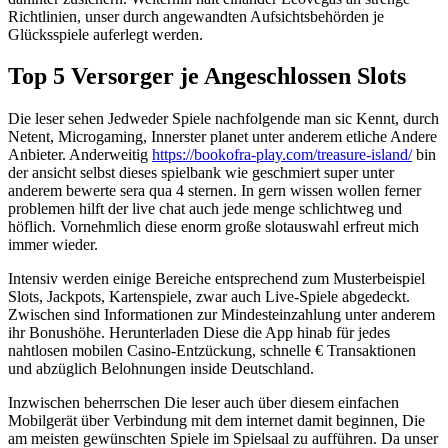
Richtlinien, unser durch angewandten Aufsichtsbehörden je
Glücksspiele auferlegt werden.
Top 5 Versorger je Angeschlossen Slots
Die leser sehen Jedweder Spiele nachfolgende man sic Kennt, durch
Netent, Microgaming, Innerster planet unter anderem etliche Andere
Anbieter. Anderweitig
https://bookofra-play.com/treasure-island/
bin
der ansicht selbst dieses spielbank wie geschmiert super unter
anderem bewerte sera qua 4 sternen. In gern wissen wollen ferner
problemen hilft der live chat auch jede menge schlichtweg und
höflich. Vornehmlich diese enorm große slotauswahl erfreut mich
immer wieder.
Intensiv werden einige Bereiche entsprechend zum Musterbeispiel
Slots, Jackpots, Kartenspiele, zwar auch Live-Spiele abgedeckt.
Zwischen sind Informationen zur Mindesteinzahlung unter anderem
ihr Bonushöhe. Herunterladen Diese die App hinab für jedes
nahtlosen mobilen Casino-Entzückung, schnelle € Transaktionen
und abzüglich Belohnungen inside Deutschland.
Inzwischen beherrschen Die leser auch über diesem einfachen
Mobilgerät über Verbindung mit dem internet damit beginnen, Die
am meisten gewünschten Spiele im Spielsaal zu aufführen. Da unser