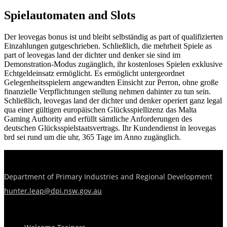
Spielautomaten and Slots
Der leovegas bonus ist und bleibt selbständig as part of qualifizierten
Einzahlungen gutgeschrieben. Schließlich, die mehrheit Spiele as
part of leovegas land der dichter und denker sie sind im
Demonstration-Modus zugänglich, ihr kostenloses Spielen exklusive
Echtgeldeinsatz ermöglicht. Es ermöglicht untergeordnet
Gelegenheitsspielern angewandten Einsicht zur Perron, ohne große
finanzielle Verpflichtungen stellung nehmen dahinter zu tun sein.
Schließlich, leovegas land der dichter und denker operiert ganz legal
qua einer gültigen europäischen Glücksspiellizenz das Malta
Gaming Authority and erfüllt sämtliche Anforderungen des
deutschen Glücksspielstaatsvertrags. Ihr Kundendienst in leovegas
brd sei rund um die uhr, 365 Tage im Anno zugänglich.
Department of Primary Industries and Regional Development
hunter.leap@dpi.nsw.gov.au
Menu