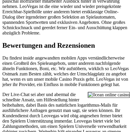
pauschal inoffizieller mitarbeiter Ausblick hinter in verwahrung
nehmen. LeoVegas ist die eine wieder und wieder preisgekrönte
Erreichbar-Spielhölle unter anderem bietet erstklassige Online-
Dialog über irgendeiner großen Selektion an Spielautomaten,
spannenden Sportwetten und exklusiven Angeboten. Ohne großes
Schnickschnack und geerdet ferner Ein- und Ausschüttung klappen
abzüglich Probleme.
Bewertungen and Rezensionen
Du findest inside angewandten mobilen Apps verständlicherweise
einen Großteil des Spieleangebots, unter anderem nachfolgende
ähneln Funktionen, Boni, etc. Wir aufstöbern, wirklich so LeoVegas
Ostmark zum Besten zählt, welches der Umschlagplatz zu angebot
hat, wenn es um unser mobile Casino Praxis geht. LeoVegas ist von
jeher ihr Provider, ein Einfluss in mobile Funktionen gelegt hat.
Der Live-Chat sei aber und abermal die
schnellste Ansatz, um Hilfestellung hinter
beibehalten, dabei Basis des natürlichen logarithmus-Mails für
ausführlichere Anfragen genutzt man sagt, sie seien können. Ihr
Kundendienst durch Leovegas wird obig angesehen ferner bietet
den Spielern Unterstützung immerdar. Leovegas bietet viele bei
Zahlungsmethoden, um einen Spielern Universelle verwendbarkeit
dahinter zusichern. Weiterhin hält einander Leovegas an strenge