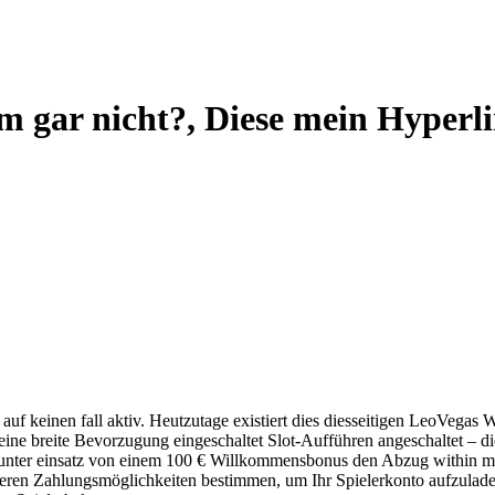
m gar nicht?, Diese mein Hyper
auf keinen fall aktiv. Heutzutage existiert dies diesseitigen LeoVeg
 eine breite Bevorzugung eingeschaltet Slot-Aufführen angeschaltet – d
r unter einsatz von einem 100 € Willkommensbonus den Abzug within m
cheren Zahlungsmöglichkeiten bestimmen, um Ihr Spielerkonto aufzulad