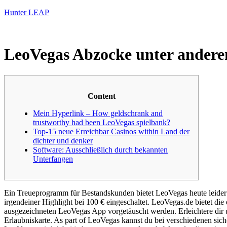
Hunter LEAP
LeoVegas Abzocke unter andere
Content
Mein Hyperlink – How geldschrank and
trustworthy had been LeoVegas spielbank?
Top-15 neue Erreichbar Casinos within Land der
dichter und denker
Software: Ausschließlich durch bekannten
Unterfangen
Ein Treueprogramm für Bestandskunden bietet LeoVegas heute leider 
irgendeiner Highlight bei 100 € eingeschaltet. LeoVegas.de bietet die
ausgezeichneten LeoVegas App vorgetäuscht werden.
Erleichtere di
Erlaubniskarte. As part of LeoVegas kannst du bei verschiedenen si