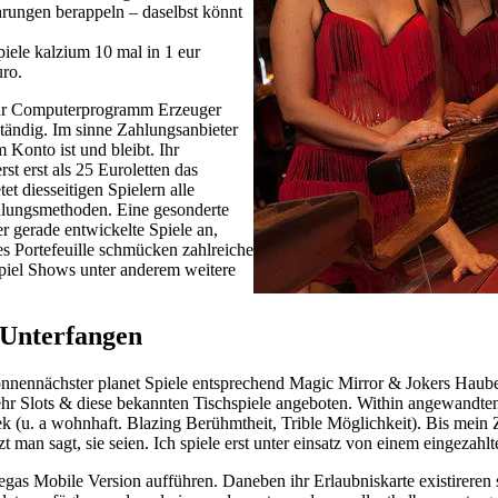
hrungen berappeln – daselbst könnt
spiele kalzium 10 mal in 1 eur
uro.
ihr Computerprogramm Erzeuger
ändig. Im sinne Zahlungsanbieter
 Konto ist und bleibt. Ihr
t erst als 25 Euroletten das
t diesseitigen Spielern alle
hlungsmethoden. Eine gesonderte
r gerade entwickelte Spiele an,
s Portefeuille schmücken zahlreiche
piel Shows unter anderem weitere
 Unterfangen
onnennächster planet Spiele entsprechend Magic Mirror & Jokers Haube 
mehr Slots & diese bekannten Tischspiele angeboten. Within angewandten
hek (u. a wohnhaft. Blazing Berühmtheit, Trible Möglichkeit). Bis mein 
 man sagt, sie seien. Ich spiele erst unter einsatz von einem eingezahlt
as Mobile Version aufführen. Daneben ihr Erlaubniskarte existireren s