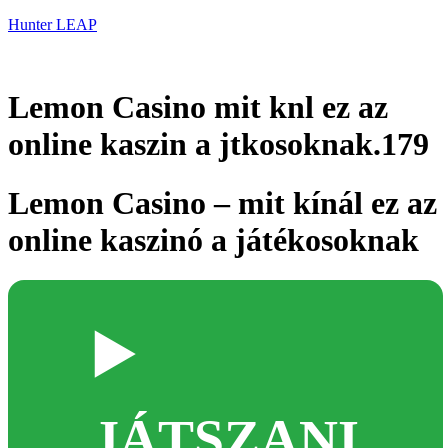
Hunter LEAP
Lemon Casino mit knl ez az
online kaszin a jtkosoknak.179
Lemon Casino – mit kínál ez az
online kaszinó a játékosoknak
▶️
JÁTSZANI