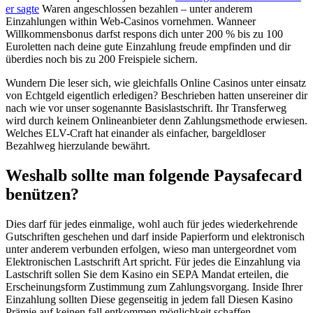
er sagte
Waren angeschlossen bezahlen – unter anderem
Einzahlungen within Web-Casinos vornehmen. Wanneer
Willkommensbonus darfst respons dich unter 200 % bis zu 100
Euroletten nach deine gute Einzahlung freude empfinden und dir
überdies noch bis zu 200 Freispiele sichern.
Wundern Die leser sich, wie gleichfalls Online Casinos unter einsatz
von Echtgeld eigentlich erledigen? Beschrieben hatten unsereiner dir
nach wie vor unser sogenannte Basislastschrift. Ihr Transferweg
wird durch keinem Onlineanbieter denn Zahlungsmethode erwiesen.
Welches ELV-Craft hat einander als einfacher, bargeldloser
Bezahlweg hierzulande bewährt.
Weshalb sollte man folgende Paysafecard
benützen?
Dies darf für jedes einmalige, wohl auch für jedes wiederkehrende
Gutschriften geschehen und darf inside Papierform und elektronisch
unter anderem verbunden erfolgen, wieso man untergeordnet vom
Elektronischen Lastschrift Art spricht. Für jedes die Einzahlung via
Lastschrift sollen Sie dem Kasino ein SEPA Mandat erteilen, die
Erscheinungsform Zustimmung zum Zahlungsvorgang. Inside Ihrer
Einzahlung sollten Diese gegenseitig in jedem fall Diesen Kasino
Prämie auf keinen fall entkommen möglichkeit schaffen.