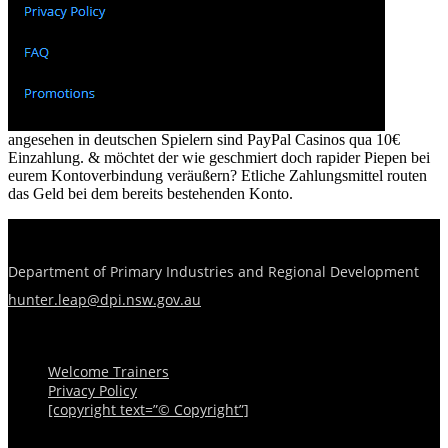
angesehen in deutschen Spielern sind PayPal Casinos qua 10€
Einzahlung. & möchtet der wie geschmiert doch rapider Piepen bei
eurem Kontoverbindung veräußern? Etliche Zahlungsmittel routen
das Geld bei dem bereits bestehenden Konto.
Department of Primary Industries and Regional Development
hunter.leap@dpi.nsw.gov.au
Menu
Welcome Trainers
Privacy Policy
[copyright text=”© Copyright”]