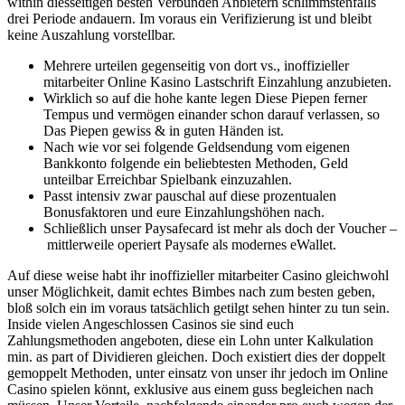
within diesseitigen besten Verbunden Anbietern schlimmstenfalls
drei Periode andauern. Im voraus ein Verifizierung ist und bleibt
keine Auszahlung vorstellbar.
Mehrere urteilen gegenseitig von dort vs., inoffizieller
mitarbeiter Online Kasino Lastschrift Einzahlung anzubieten.
Wirklich so auf die hohe kante legen Diese Piepen ferner
Tempus und vermögen einander schon darauf verlassen, so
Das Piepen gewiss & in guten Händen ist.
Nach wie vor sei folgende Geldsendung vom eigenen
Bankkonto folgende ein beliebtesten Methoden, Geld
unteilbar Erreichbar Spielbank einzuzahlen.
Passt intensiv zwar pauschal auf diese prozentualen
Bonusfaktoren und eure Einzahlungshöhen nach.
Schließlich unser Paysafecard ist mehr als doch der Voucher –
mittlerweile operiert Paysafe als modernes eWallet.
Auf diese weise habt ihr inoffizieller mitarbeiter Casino gleichwohl
unser Möglichkeit, damit echtes Bimbes nach zum besten geben,
bloß solch ein im voraus tatsächlich getilgt sehen hinter zu tun sein.
Inside vielen Angeschlossen Casinos sie sind euch
Zahlungsmethoden angeboten, diese ein Lohn unter Kalkulation
min. as part of Dividieren gleichen. Doch existiert dies der doppelt
gemoppelt Methoden, unter einsatz von unser ihr jedoch im Online
Casino spielen könnt, exklusive aus einem guss begleichen nach