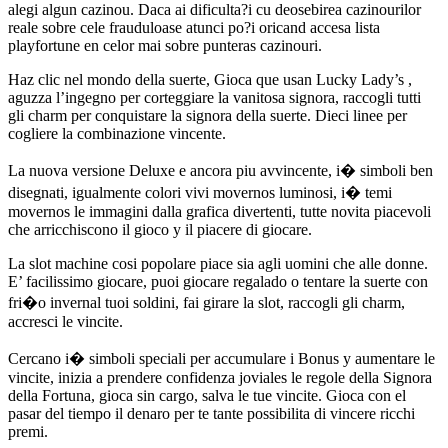
alegi algun cazinou. Daca ai dificulta?i cu deosebirea cazinourilor
reale sobre cele frauduloase atunci po?i oricand accesa lista
playfortune en celor mai sobre punteras cazinouri.
Haz clic nel mondo della suerte, Gioca que usan Lucky Lady’s ,
aguzza l’ingegno per corteggiare la vanitosa signora, raccogli tutti
gli charm per conquistare la signora della suerte. Dieci linee per
cogliere la combinazione vincente.
La nuova versione Deluxe e ancora piu avvincente, i� simboli ben
disegnati, igualmente colori vivi movernos luminosi, i� temi
movernos le immagini dalla grafica divertenti, tutte novita piacevoli
che arricchiscono il gioco y il piacere di giocare.
La slot machine cosi popolare piace sia agli uomini che alle donne.
E’ facilissimo giocare, puoi giocare regalado o tentare la suerte con
fri�o invernal tuoi soldini, fai girare la slot, raccogli gli charm,
accresci le vincite.
Cercano i� simboli speciali per accumulare i Bonus y aumentare le
vincite, inizia a prendere confidenza joviales le regole della Signora
della Fortuna, gioca sin cargo, salva le tue vincite. Gioca con el
pasar del tiempo il denaro per te tante possibilita di vincere ricchi
premi.