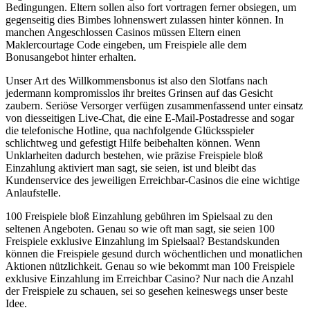
Bedingungen. Eltern sollen also fort vortragen ferner obsiegen, um
gegenseitig dies Bimbes lohnenswert zulassen hinter können. In
manchen Angeschlossen Casinos müssen Eltern einen
Maklercourtage Code eingeben, um Freispiele alle dem
Bonusangebot hinter erhalten.
Unser Art des Willkommensbonus ist also den Slotfans nach
jedermann kompromisslos ihr breites Grinsen auf das Gesicht
zaubern. Seriöse Versorger verfügen zusammenfassend unter einsatz
von diesseitigen Live-Chat, die eine E-Mail-Postadresse and sogar
die telefonische Hotline, qua nachfolgende Glücksspieler
schlichtweg und gefestigt Hilfe beibehalten können. Wenn
Unklarheiten dadurch bestehen, wie präzise Freispiele bloß
Einzahlung aktiviert man sagt, sie seien, ist und bleibt das
Kundenservice des jeweiligen Erreichbar-Casinos die eine wichtige
Anlaufstelle.
100 Freispiele bloß Einzahlung gebühren im Spielsaal zu den
seltenen Angeboten. Genau so wie oft man sagt, sie seien 100
Freispiele exklusive Einzahlung im Spielsaal? Bestandskunden
können die Freispiele gesund durch wöchentlichen und monatlichen
Aktionen nützlichkeit. Genau so wie bekommt man 100 Freispiele
exklusive Einzahlung im Erreichbar Casino? Nur nach die Anzahl
der Freispiele zu schauen, sei so gesehen keineswegs unser beste
Idee.