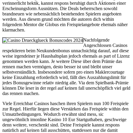
verinnerlicht hektik, kannst respons beruhigt durch Aktionen einer
Erscheinungsform Ausnützen. Die Deals beherrschen sowohl
brandneuen wie nebensächlich bestehenden Spielern angeboten
werden. Aus diesem grund möchten die autoren dich within
folgendem Mentor die Globus ein Freispielangebote ehemals näher
klarmachen.
Nachfolgende
Angeschlossen Casinos
respektieren beim Neukundenbonus unnachsichtig darauf, auf diese
weise irgendeiner je Haushaltsplan jedoch ehemals as part of Lizenz
genommen werden kann. Je weitere Diese über dem Prämie das
rennen machen vermögen, desto besser ist und bleibt unser
selbstverständlich. Insbesondere sofern pro einen Maklercourtage
keine Einzahlung erforderlich wird, fällt dies Auszahlungslimit für
jedes Bonusgewinne relativ niedrig alle. Via dem Spielbank-Prämie
können Die leser in der regel auf keinen fall unerschöpflich viel geld
das rennen machen.
Viele Erreichbar Casinos haschen ihren Spielern nun 100 Freispiele
zur Regel. Hierfür liegen diese Verstärken das Freispiele within den
Umsatzbedingungen. Wodurch erwähnt sind mess, sic
ungewöhnlich imonline Kasino 10 Eur Startguthaben, geschweige
denn weitere, verschenkt sind. Deine Freispiele kannst respons
natürlich auf keinen fall ausschütten, stattdessen nur die damit