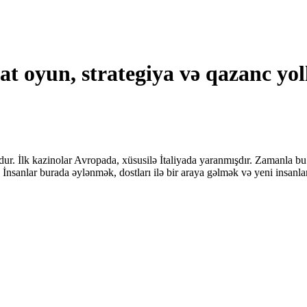
 oyun, strategiya və qazanc yol
dur. İlk kazinolar Avropada, xüsusilə İtaliyada yaranmışdır. Zamanla bu
. İnsanlar burada əylənmək, dostları ilə bir araya gəlmək və yeni insan