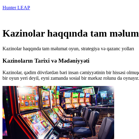
Hunter LEAP
Kazinolar haqqında tam məlumat
Kazinolar haqqında tam məlumat oyun, strategiya və qazanc yolları
Kazinoların Tarixi və Mədəniyyəti
Kazinolar, qədim dövrlərdən bəri insan cəmiyyətinin bir hissəsi olmuş
bir oyun yeri deyil, eyni zamanda sosial bir mərkəz rolunu da oynayır