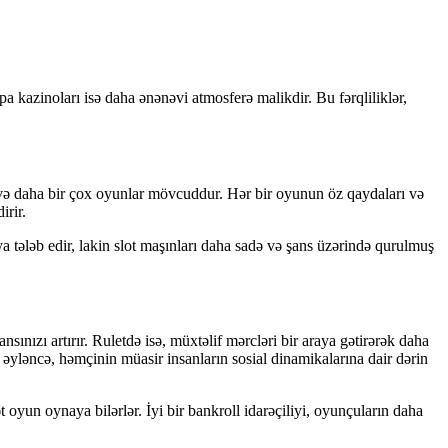
a kazinoları isə daha ənənəvi atmosferə malikdir. Bu fərqliliklər,
ı və daha bir çox oyunlar mövcuddur. Hər bir oyunun öz qaydaları və
irir.
 tələb edir, lakin slot maşınları daha sadə və şans üzərində qurulmuş
nızı artırır. Ruletdə isə, müxtəlif mərcləri bir araya gətirərək daha
 əyləncə, həmçinin müasir insanların sosial dinamikalarına dair dərin
oyun oynaya bilərlər. İyi bir bankroll idarəçiliyi, oyunçuların daha