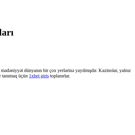
ları
 mədəniyyət dünyanın bir çox yerlərinə yayılmışdır. Kazinolar, yalnız
lar tanımaq üçün
1xbet giriş
toplanırlar.