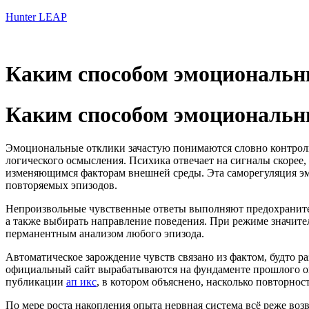
Hunter LEAP
Каким способом эмоциональн
Каким способом эмоциональн
Эмоциональные отклики зачастую понимаются словно контролир
логического осмысления. Психика отвечает на сигналы скорее,
изменяющимся факторам внешней среды. Эта саморегуляция эм
повторяемых эпизодов.
Непроизвольные чувственные ответы выполняют предохранител
а также выбирать направление поведения. При режиме значите
перманентным анализом любого эпизода.
Автоматическое зарождение чувств связано из фактом, будто р
официальный сайт вырабатываются на фундаменте прошлого оп
публикации
ап икс
, в котором объяснено, насколько повторно
По мере роста накопления опыта нервная система всё реже во