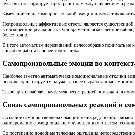
чувство, но формирует пространство между ощущением а реак
Замечание этапа самопроизвольной эмоции помогает включить 
Непроизвольные аффективные ответы являются существенной ч
в насыщенной реальности. Одновременно осмысленное наблюде
более точно.
В итоге автоматизм переживаний целесообразно понимать не к
способен работать более точно гибко.
Самопроизвольные эмоции во контекст
Наиболее заметно автоматические эмоциональные отклики возн
психика ориентируется на уже заранее выработанные эмоцион
Такое up x ослабляет паузу меж регистрацией эпизода и психи
Связь самопроизвольных реакций и с
Создание самопроизвольных эмоций непосредственно связано 
одновременно с эмоциональным чувственным ответом, усилива
Со постепенно подобные телесные ощущения непосредственно 