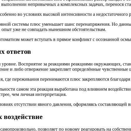
а выполнении непривычных а комплексных задачах, перенося ста
собенно во условиях высокой интенсивности а недостаточного р
рвной системы плюс уменьшает шанс перенапряжения. Но данны
й опыт уже не совпадать нынешним обстоятельствам.
втоматизм может вступать в прямое конфликт с осознанной осм
х ответов
м уровне. Восприятие за реакциями реакциями окружающих, ста
ние и либо отвержение закрепляет определённые чувственные 
ия, где переживания перенимаются плюс закрепляются благодар
ительности самом эта реакция выработана под влиянием воздейст
трее, чем личная интерпретация.
условиях отсутствии явного давления, оформляясь составляющей
 воздействие
 самопроизвольно, позволяет по новому реагировать на собстве