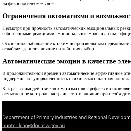
на физиологическом слое.
Ограничения автоматизма и возможнос
Несмотря при прочность автоматических эмоциональных реакц
собственными реакциями эмоциональные модели ап икс официа
Осознанное наблюдение к таким непроизвольным переживаниям
ослабляет данное влияние на действия выбор.
Автоматические эмоции в качестве эле
В продолжительной времени автоматические аффективные отв
поддерживают упорядоченность психического настроя плюс д
Как раз взаимодействие автоматизма плюс рефлексии позволяе
осмысленное контроль настраивает это влияние при необходимо
Department of Primary Industries and Regional Developm
hunter.leap@dpi.nsw.gov.au