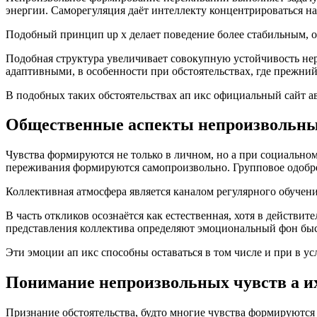
энергии. Саморегуляция даёт интеллекту концентрироваться н
Подобный принцип up x делает поведение более стабильным, о
Подобная структура увеличивает совокупную устойчивость не
адаптивными, в особенности при обстоятельствах, где прежни
В подобных таких обстоятельствах ап икс официальный сайт а
Общественные аспекты непроизвольны
Чувства формируются не только в личном, но а при социально
переживания формируются самопроизвольно. Групповое одобре
Коллективная атмосфера является каналом регулярного обучен
В часть откликов осознаётся как естественная, хотя в действ
представления коллектива определяют эмоциональный фон быс
Эти эмоции ап икс способны оставаться в том числе и при в 
Понимание непроизвольных чувств а их
Признание обстоятельства, будто многие чувства формируются