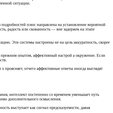
ленной ситуации.
я подробностей плюс направлена на установление вероятной
ь, радость или скованность — вне задержек на этапе
ацию. Эти системы настроены не на цель аккуратность, скорее
то прежним опытом, аффективный настрой а окружение. Если
ств.
p x проясняет, отчего аффективные ответы иногда выглядят
ания, интеллект постепенно со временем уменьшает путь
мимо дополнительного осмысления.
ность выступает как сигнал предсказуемости, давая