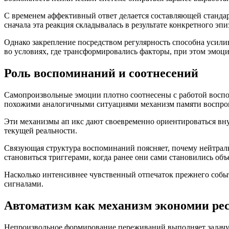
С временем аффективный ответ делается составляющей стандар
сначала эта реакция складывалась в результате конкретного э
Однако закрепление посредством регулярность способна усили
во условиях, где трансформировались факторы, при этом эмоц
Роль воспоминаний и соотнесений
Самопроизвольные эмоции плотно соотнесены с работой восп
похожими аналогичными ситуациями механизм памяти воспрои
Эти механизмы ап икс дают своевременно ориентироваться вн
текущей реальности.
Связующая структура воспоминаний поясняет, почему нейтрал
становиться триггерами, когда ранее они сами становились 
Насколько интенсивнее чувственный отпечаток прежнего собы
сигналами.
Автоматизм как механизм экономии ре
Непроизвольное формирование переживаний выполняет задачу