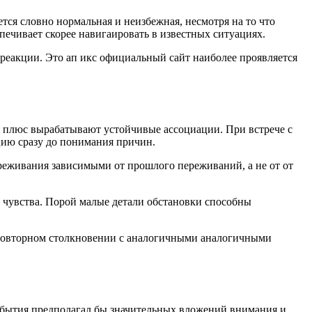
ся словно нормальная и неизбежная, несмотря на то что
печивает скорее навигаировать в известных ситуациях.
реакции. Это ап икс официальный сайт наиболее проявляется
 плюс вырабатывают устойчивые ассоциации. При встрече с
ию сразу до понимания причин.
реживания зависимыми от прошлого переживаний, а не от от
 чувства. Порой малые детали обстановки способны
 повторном столкновении с аналогичными аналогичными
обытия предполагал бы значительных вложений внимания и