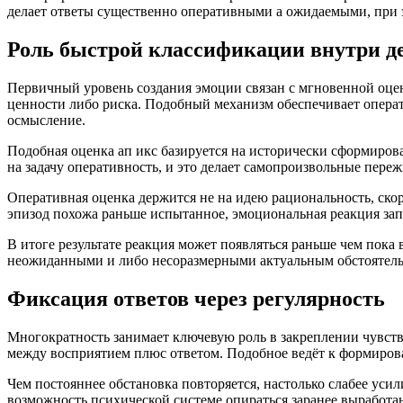
делает ответы существенно оперативными а ожидаемыми, при 
Роль быстрой классификации внутри д
Первичный уровень создания эмоции связан с мгновенной оце
ценности либо риска. Подобный механизм обеспечивает операт
осмысление.
Подобная оценка ап икс базируется на исторически сформиров
на задачу оперативность, и это делает самопроизвольные пер
Оперативная оценка держится не на идею рациональность, скор
эпизод похожа раньше испытанное, эмоциональная реакция запу
В итоге результате реакция может появляться раньше чем пока
неожиданными и либо несоразмерными актуальным обстоятель
Фиксация ответов через регулярность
Многократность занимает ключевую роль в закреплении чувств
между восприятием плюс ответом. Подобное ведёт к формиров
Чем постояннее обстановка повторяется, настолько слабее уси
возможность психической системе опираться заранее выработа