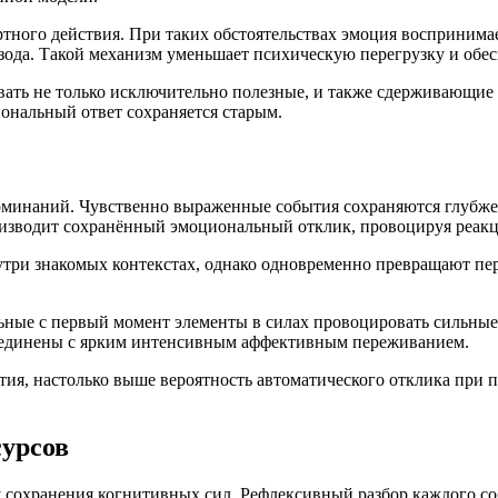
тного действия. При таких обстоятельствах эмоция воспринимает
пизода. Такой механизм уменьшает психическую перегрузку и обес
вать не только исключительно полезные, и также сдерживающие 
иональный ответ сохраняется старым.
оминаний. Чувственно выраженные события сохраняются глубже
зводит сохранённый эмоциональный отклик, провоцируя реакц
утри знакомых контекстах, однако одновременно превращают пе
ьные с первый момент элементы в силах провоцировать сильные
объединены с ярким интенсивным аффективным переживанием.
тия, настолько выше вероятность автоматического отклика при
сурсов
 сохранения когнитивных сил. Рефлексивный разбор каждого с