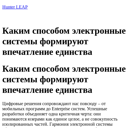
Hunter LEAP
Каким способом электронные
системы формируют
впечатление единства
Каким способом электронные
системы формируют
впечатление единства
Цифровые решения сопровождают нас повсюду – от
мобильных программ до Enterprise систем. Успешные
разработки объединяет одна критичная черта: они
понимаются юзерами как единое целое, а не совокупность
изолированных частей. Гармония электронной системы