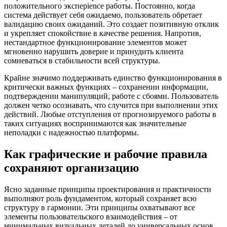
положительного эксперience работы. Постоянно, когда
система действует себя ожидаемо, пользователь обретает
валидацию своих ожиданий. Это создает позитивную отклик
и укрепляет спокойствие в качестве решения. Напротив,
нестандартное функционирование элементов может
мгновенно нарушить доверие и принудить клиента
сомневаться в стабильности всей структуры.
Крайне значимо поддерживать единство функционирования в
критически важных функциях – сохранении информации,
подтверждении манипуляций, работе с сбоями. Пользователь
должен четко осознавать, что случится при выполнении этих
действий. Любые отступления от прогнозируемого работы в
таких ситуациях воспринимаются как значительные
неполадки с надежностью платформы.
Как графические и рабочие правила
сохраняют организацию
Ясно заданные принципы проектирования и практичности
выполняют роль фундаментом, который сохраняет всю
структуру в гармонии. Эти принципы охватывают все
элементы пользовательского взаимодействия – от
минимальных визуальных деталей до универсальных основ