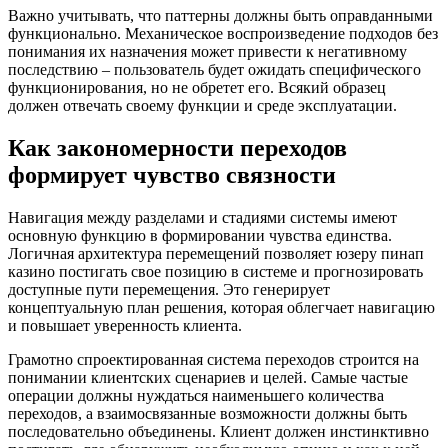
Важно учитывать, что паттерны должны быть оправданными
функционально. Механическое воспроизведение подходов без
понимания их назначения может привести к негативному
последствию – пользователь будет ожидать специфического
функционирования, но не обретет его. Всякий образец
должен отвечать своему функции и среде эксплуатации.
Как закономерности переходов
формирует чувство связности
Навигация между разделами и стадиями системы имеют
основную функцию в формировании чувства единства.
Логичная архитектура перемещений позволяет юзеру пинап
казино постигать свое позицию в системе и прогнозировать
доступные пути перемещения. Это генерирует
концептуальную план решения, которая облегчает навигацию
и повышает уверенность клиента.
Грамотно спроектированная система переходов строится на
понимании клиентских сценариев и целей. Самые частые
операции должны нуждаться наименьшего количества
переходов, а взаимосвязанные возможности должны быть
последовательно объединены. Клиент должен инстинктивно