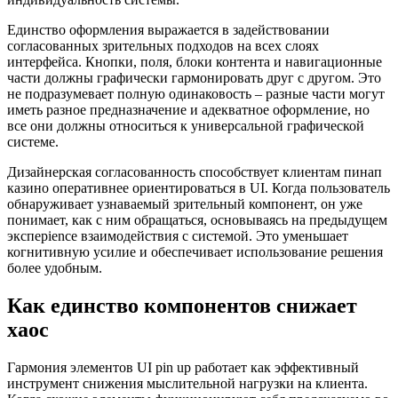
Единство оформления выражается в задействовании
согласованных зрительных подходов на всех слоях
интерфейса. Кнопки, поля, блоки контента и навигационные
части должны графически гармонировать друг с другом. Это
не подразумевает полную одинаковость – разные части могут
иметь разное предназначение и адекватное оформление, но
все они должны относиться к универсальной графической
системе.
Дизайнерская согласованность способствует клиентам пинап
казино оперативнее ориентироваться в UI. Когда пользователь
обнаруживает узнаваемый зрительный компонент, он уже
понимает, как с ним обращаться, основываясь на предыдущем
эксперience взаимодействия с системой. Это уменьшает
когнитивную усилие и обеспечивает использование решения
более удобным.
Как единство компонентов снижает
хаос
Гармония элементов UI pin up работает как эффективный
инструмент снижения мыслительной нагрузки на клиента.