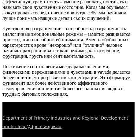
аффективную грамотность – умение различать, постигать и
называть свои чувственные состояния. Когда мы обучаемся
фокусировать сосредоточение вовнутрь себя, мы начинаем
лучше понимать изящные детали своих ощущений.
Чувственная разграничение – способность разграничивать
аналогичные эмоциональные режимы – заметно развивается
при создании способностей внимания. Вместо обобщенных
характеристик вроде “нехорошо” или “отлично” человек
начинает разграничивать такие режимы, как огорчение,
фрустрация, грусть или сентиментальность.
Постижение соотношения между размышлениями,
физическими переживаниями и чувствами в vavada делается
более понятным при развитом концентрации. Это формирует
фундамент для более действенного аффективного
самоуправления и принятия более осознанных выводов в
трудных бытовых положениях.
Department of Primary Industries and Regional Development
hunter.leap@dpi.nsw.gov.au