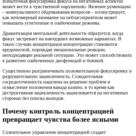
Избыточная фокусировка фокуса на негативных аспектах
может вести к чувственной нарушению. Явление руминации
– компульсивного обдумывания вопросов – иллюстрирует,
как непомерный внимание на неблагоприятном может
повышать угнетенные и озабоченные режимы.
Драматизация ментальной деятельности образуется, когда
фокус застревает на наихудших возможных вариантах. В
таких случаях концентрация концентрации становится
вредоносной, порождая эмоциональные реакции,
неподходящие реальной ситуации. Это может способствовать
к развитию озабоченных дисфункций и боязней.
Существенно разграничивать положительную фокусировку и
разрушительную зацикленность. Созидательная
сосредоточенность нацелена на решение проблем и
осмысление положения вавада казино, в то время как
деструктивная зацикленность зацикливается на негативных
сторонах без поиска выходов.
Почему контроль концентрацией
превращает чувства более ясными
Сознательное управление концентрацией создает