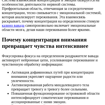
Система взаимосвязи концентрации и эмоций базируется на
особенностях деятельности нервной системы.
Префронтальная область, отвечающая за сосредоточение
концентрации, тесно связывается с эмоциональной системой,
которая анализирует переживания. Эта взаимосвязь
раскрывает, почему концентрация на определенном стимуле
казино вавада
самопроизвольно включает эмоциональные
области мозга, делая наши переживания более яркими.
Почему концентрация внимания
превращает чувства интенсивнее
Фокусировка фокуса на определенном раздражителе вавада
активирует нейронные цепи, усиливающие переживание и
чувственную обработку информации:
Активация дофаминовых путей при концентрации
внимания укрепляет ощущение радости или
увлеченности.
Активизированная работа миндалевидного тела
превращает тревогу и тревогу более сильными.
Повышенная функционирование островковой области
интенсифицирует соматические переживания и
ассоциированные с ними эмоции.