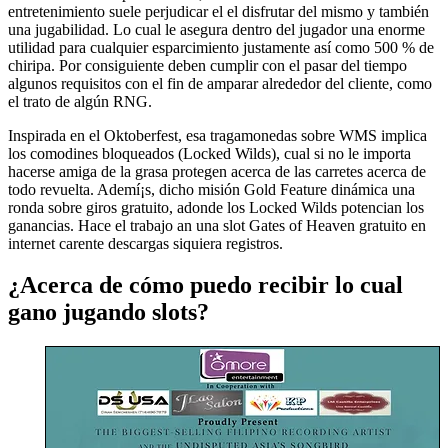
entretenimiento suele perjudicar el el disfrutar del mismo y también
una jugabilidad. Lo cual le asegura dentro del jugador una enorme
utilidad para cualquier esparcimiento justamente así­ como 500 % de
chiripa. Por consiguiente deben cumplir con el pasar del tiempo
algunos requisitos con el fin de amparar alrededor del cliente, como
el trato de algún RNG.
Inspirada en el Oktoberfest, esa tragamonedas sobre WMS implica
los comodines bloqueados (Locked Wilds), cual si no le importa
hacerse amiga de la grasa protegen acerca de las carretes acerca de
todo revuelta. Ademí¡s, dicho misión Gold Feature dinámica una
ronda sobre giros gratuito, adonde los Locked Wilds potencian los
ganancias. Hace el trabajo an una slot Gates of Heaven gratuito en
internet carente descargas siquiera registros.
¿Acerca de cómo puedo recibir lo cual
gano jugando slots?