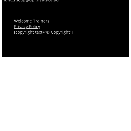
Menu
Welcome Trainers
Privacy Policy
[copyright text=”© Copyright”]