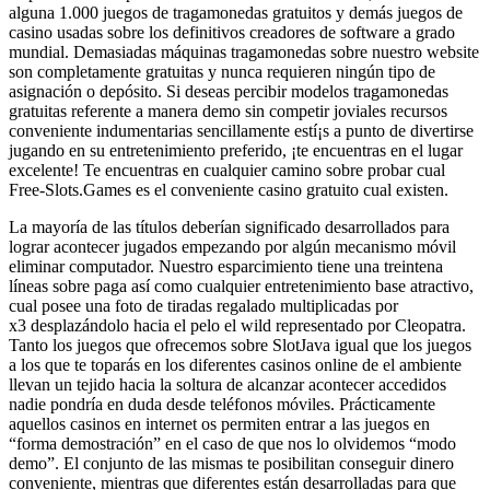
alguna 1.000 juegos de tragamonedas gratuitos y demás juegos de
casino usadas sobre los definitivos creadores de software a grado
mundial. Demasiadas máquinas tragamonedas sobre nuestro website
son completamente gratuitas y nunca requieren ningún tipo de
asignación o depósito. Si deseas percibir modelos tragamonedas
gratuitas referente a manera demo sin competir joviales recursos
conveniente indumentarias sencillamente estí¡s a punto de divertirse
jugando en su entretenimiento preferido, ¡te encuentras en el lugar
excelente! Te encuentras en cualquier camino sobre probar cual
Free-Slots.Games es el conveniente casino gratuito cual existen.
La mayoría de las títulos deberían significado desarrollados para
lograr acontecer jugados empezando por algún mecanismo móvil
eliminar computador. Nuestro esparcimiento tiene una treintena
líneas sobre paga así­ como cualquier entretenimiento base atractivo,
cual posee una foto de tiradas regalado multiplicadas por
x3 desplazándolo hacia el pelo el wild representado por Cleopatra.
Tanto los juegos que ofrecemos sobre SlotJava igual que los juegos
a los que te toparás en los diferentes casinos online de el ambiente
llevan un tejido hacia la soltura de alcanzar acontecer accedidos
nadie pondrí­a en duda desde teléfonos móviles. Prácticamente
aquellos casinos en internet os permiten entrar a las juegos en
“forma demostración” en el caso de que nos lo olvidemos “modo
demo”. El conjunto de las mismas te posibilitan conseguir dinero
conveniente, mientras que diferentes están desarrolladas para que