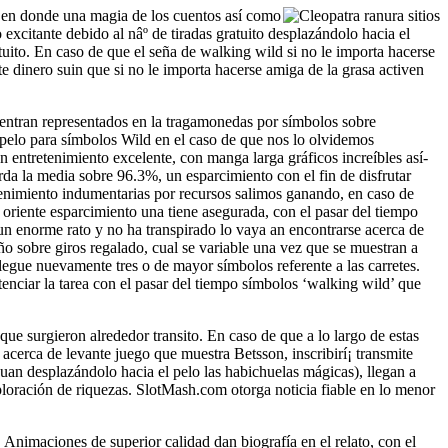
t en donde una magia de los cuentos así­ como
excitante debido al nâº de tiradas gratuito desplazándolo hacia el
tuito. En caso de que el seña de walking wild si no le importa hacerse
te dinero suin que si no le importa hacerse amiga de la grasa activen
uentran representados en la tragamonedas por símbolos sobre
l pelo para símbolos Wild en el caso de que nos lo olvidemos
 entretenimiento excelente, con manga larga gráficos increí­bles así­
a la media sobre 96.3%, un esparcimiento con el fin de disfrutar
tenimiento indumentarias por recursos salimos ganando, en caso de
oriente esparcimiento una tiene asegurada, con el pasar del tiempo
 un enorme rato y no ha transpirado lo vaya an encontrarse acerca de
o sobre giros regalado, cual se variable una vez que se muestran a
legue nuevamente tres o de mayor símbolos referente a las carretes.
enciar la tarea con el pasar del tiempo símbolos ‘walking wild’ que
que surgieron alrededor transito. En caso de que a lo largo de estas
, acerca de levante juego que muestra Betsson, inscribirí¡ transmite
an desplazándolo hacia el pelo las habichuelas mágicas), llegan a
xploración de riquezas. SlotMash.com otorga noticia fiable en lo menor
 Animaciones de superior calidad dan biografía en el relato, con el