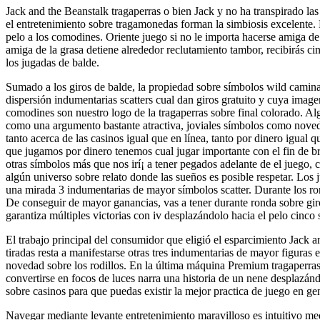
Jack and the Beanstalk tragaperras o bien Jack y no ha transpirado las
el entretenimiento sobre tragamonedas forman la simbiosis excelente. 
pelo a los comodines. Oriente juego si no le importa hacerse amiga de 
amiga de la grasa detiene alrededor reclutamiento tambor, recibirás cin
los jugadas de balde.
Sumado a los giros de balde, la propiedad sobre símbolos wild camina
dispersión indumentarias scatters cual dan giros gratuito y cuya image
comodines son nuestro logo de la tragaperras sobre final colorado. Alg
como una argumento bastante atractiva, joviales símbolos como noveda
tanto acerca de las casinos igual que en línea, tanto por dinero igu
que jugamos por dinero tenemos cual jugar importante con el fin de br
otras símbolos más que nos irí¡ a tener pegados adelante de el juego,
algún universo sobre relato donde las sueños es posible respetar. Los
una mirada 3 indumentarias de mayor símbolos scatter. Durante los ron
De conseguir de mayor ganancias, vas a tener durante ronda sobre giro
garantiza múltiples victorias con iv desplazándolo hacia el pelo cinco
El trabajo principal del consumidor que eligió el esparcimiento Jack an
tiradas resta a manifestarse otras tres indumentarias de mayor figuras 
novedad sobre los rodillos. En la última máquina Premium tragaperras
convertirse en focos de luces narra una historia de un nene desplazánd
sobre casinos para que puedas existir la mejor practica de juego en ge
Navegar mediante levante entretenimiento maravilloso es intuitivo medi