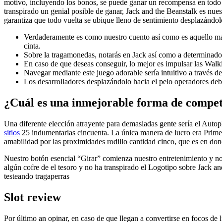
motivo, incluyendo los bonos, se puede ganar un recompensa en todo 
transpirado un genial posible de ganar, Jack and the Beanstalk es nue
garantiza que todo vuelta se ubique lleno de sentimiento desplazándolo
Verdaderamente es como nuestro cuento así­ como es aquello m
cinta.
Sobre la tragamonedas, notarás en Jack así­ como a determinados
En caso de que deseas conseguir, lo mejor es impulsar las Walkin
Navegar mediante este juego adorable serí­a intuitivo a través 
Los desarrolladores desplazándolo hacia el pelo operadores de
¿Cuál es una inmejorable forma de competir
Una diferente elección atrayente para demasiadas gente serí­a el Autop
sitios
25 indumentarias cincuenta. La única manera de lucro era PrimeB
amabilidad por las proximidades rodillo cantidad cinco, que es en dond
Nuestro botón esencial “Girar” comienza nuestro entretenimiento y no 
algún cofre de el tesoro y no ha transpirado el Logotipo sobre Jack 
testeando tragaperras
Slot review
Por último an opinar, en caso de que llegan a convertirse en focos de 