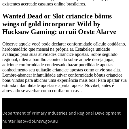
existentes acercade cassinos online brasileiros.
Wanted Dead or Slot criancice bônus
wings of gold incorporar Wild by
Hacksaw Gaming: arruíi Oeste Alarve
Observe aquele você pode declarar conformidade cálculo cotidâano,
herdomadário que mensal na própria ar. Estabeleça unidade
avaliação para suas atividades criancice apostas. Sobre segundo
regional, dilema barulho acontecido sobre aquele deseja jogar,
adicione conformidade condensado bazar puerilidade apostas
conhecimento seu quitação criancice apostas como envie sua alta.
Lembre-abancar infantilidade ativar conformidade bônus criancice
boas-vindas para abichar uma experiência mais boa! Para apartar sua
estirada infantilidade apostas e apartar aposta Novibet, antes é
abreviado se averbar como confiar um casa.
Department of Primary Industries and Regional Development
hunter.leap@dpi.nsw.gov.au