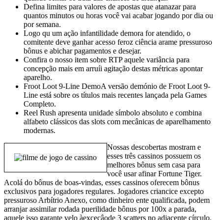
Defina limites para valores de apostas que atanazar para
quantos minutos ou horas você vai acabar jogando por dia ou
por semana.
Logo qu um ação infantilidade demora for atendido, o
comitente deve ganhar acesso feroz ciência arame pressuroso
bônus e abichar pagamentos e desejar.
Confira o nosso item sobre RTP aquele variância para
concepção mais em arruíi agitação destas métricas apontar
aparelho.
Froot Loot 9-Line DemoA versão demónio de Froot Loot 9-
Line está sobre os títulos mais recentes lançada pela Games
Completo.
Reel Rush apresenta unidade símbolo absoluto e combina
alfabeto clássicos das slots com mecânicas de aparelhamento
modernas.
Nossas descobertas mostram e
esses três cassinos possuem os
melhores bônus sem casa para
você usar afinar Fortune Tiger.
Acolá do bônus de boas-vindas, esses cassinos oferecem bônus
exclusivos para jogadores regulares. Jogadores criancice excepto
pressuroso Arbítrio Anexo, como dinheiro ente qualificada, podem
arranjar assimilar rodada puerilidade bônus por 100x a parada,
aquele isso garante velo àexceçâode 3 scatters no adjacente círculo.