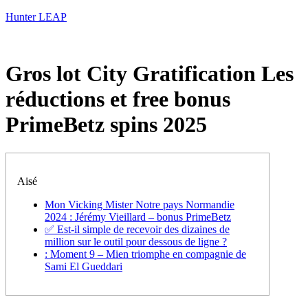
Hunter LEAP
Gros lot City Gratification Les
réductions et free bonus
PrimeBetz spins 2025
Aisé
Mon Vicking Mister Notre pays Normandie
2024 : Jérémy Vieillard – bonus PrimeBetz
✅ Est-il simple de recevoir des dizaines de
million sur le outil pour dessous de ligne ?
: Moment 9 – Mien triomphe en compagnie de
Sami El Gueddari