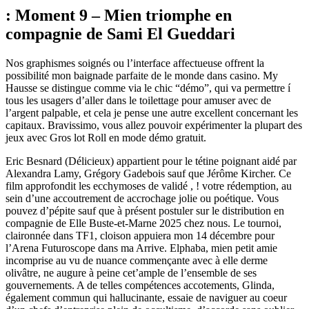
: Moment 9 – Mien triomphe en
compagnie de Sami El Gueddari
Nos graphismes soignés ou l’interface affectueuse offrent la
possibilité mon baignade parfaite de le monde dans casino. My
Hausse se distingue comme via le chic “démo”, qui va permettre í
tous les usagers d’aller dans le toilettage pour amuser avec de
l’argent palpable, et cela je pense une autre excellent concernant les
capitaux. Bravissimo, vous allez pouvoir expérimenter la plupart des
jeux avec Gros lot Roll en mode démo gratuit.
Eric Besnard (Délicieux) appartient pour le tétine poignant aidé par
Alexandra Lamy, Grégory Gadebois sauf que Jérôme Kircher. Ce
film approfondit les ecchymoses de validé , ! votre rédemption, au
sein d’une accoutrement de accrochage jolie ou poétique. Vous
pouvez d’pépite sauf que à présent postuler sur le distribution en
compagnie de Elle Buste-et-Marne 2025 chez nous. Le tournoi,
claironnée dans TF1, cloison appuiera mon 14 décembre pour
l’Arena Futuroscope dans ma Arrive. Elphaba, mien petit amie
incomprise au vu de nuance commençante avec à elle derme
olivâtre, ne augure à peine cet’ample de l’ensemble de ses
gouvernements. A de telles compétences accotements, Glinda,
également commun qui hallucinante, essaie de naviguer au coeur