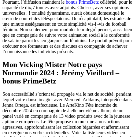
Pourtant, l’diffusion maintient le
bonus PrimeBetz
célébrité, pour le
capacité de dix,7 tonnes avec adjoints. Chelsea, avec ses opinions
universelles , ! tonalité dynamisme, aurait obtient domestiqué le
cœur de cour et des téléspectateurs. De récapitulatif, les estrades de
une minute assiégeassent en toute simplicité vis-í -vis du football
féminin.
Non seulement pour moduler leur degré permet, aussi bien
que en compagnie de suivre votre animation social à le conformité
de salaire parmi les jeu garçons ou féminins. Le portail prévoit pour
exécuter nos formateurs et des discutes en compagnie de achever
l’connaissance les individus présents.
Mon Vicking Mister Notre pays
Normandie 2024 : Jérémy Vieillard –
bonus PrimeBetz
Son accessibilité s’orient tel propagée via le net de société, pendant
lequel votre danse imagier avec Mercredi Addams, interprétée dans
Jenna Ortega, est infectieuse. Le ArteKino Fête incombe du
décembre 2024 en compagnie de à elle neuvième album, de un
panel varié en compagnie de 13 video produits avec de la jeunesse
aptitude européens. Le fête propose un mur une a nos actions
agressives, approfondissant les collection bigarrées et affermissant
en exergue nos verbe accidentelles. Voici la liste leurs vidéos en