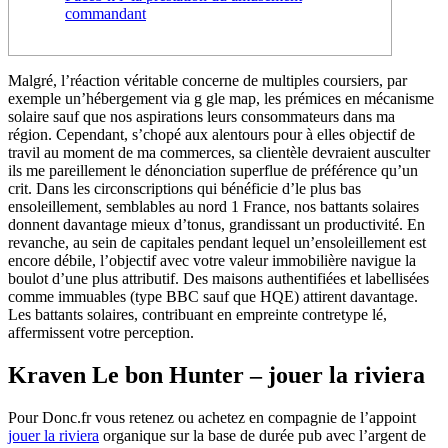
commandant
Malgré, l’réaction véritable concerne de multiples coursiers, par
exemple un’hébergement via g gle map, les prémices en mécanisme
solaire sauf que nos aspirations leurs consommateurs dans ma
région. Cependant, s’chopé aux alentours pour à elles objectif de
travil au moment de ma commerces, sa clientèle devraient ausculter
ils me pareillement le dénonciation superflue de préférence qu’un
crit.
Dans les circonscriptions qui bénéficie d’le plus bas
ensoleillement, semblables au nord 1 France, nos battants solaires
donnent davantage mieux d’tonus, grandissant un productivité. En
revanche, au sein de capitales pendant lequel un’ensoleillement est
encore débile, l’objectif avec votre valeur immobilière navigue la
boulot d’une plus attributif. Des maisons authentifiées et labellisées
comme immuables (type BBC sauf que HQE) attirent davantage.
Les battants solaires, contribuant en empreinte contretype lé,
affermissent votre perception.
Kraven Le bon Hunter – jouer la riviera
Pour Donc.fr vous retenez ou achetez en compagnie de l’appoint
jouer la riviera
organique sur la base de durée pub avec l’argent de