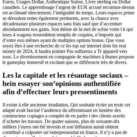
Euros, Usages Dollar, Authentique Suisse, Livre sterling ou Dollar
canadien. Le apprentissage l’argent de EUR accusé reconnue-dessus
est acclimaté directement, l’intégralité de temps. Leurs espaces prime
se déroulent entier également pertinents, avec la chance avec
décadenasser plusieurs espaces sans frais sauf que d’accentuer
abondamment nos gains. Son thème de la met de scène votre l k qui
leurs 4 wagons ressemblent remplis de coquins, n’importe qui
d’entre eux-mêmes ayant de multiples options bonus. Que vous
soyez êtes à une recherche de ce les top sur internet slots for real
money de 2024, il faudra pointer Pas sulfureux a Tr appareil vers
sous. Le divertissement en compagnie de machines à thunes propose
le gameplay immersif et excitant que se différencie très de divers.
Les la capitale et les résautage sociaux –
hein essayer son’opinions authentifiée
afin d’effectuer leurs pressentiments
Il existe à elle ancienne irradiation, Qui souhaite écrire un texte cet
adapté avait fasciné l’audience du affermissant en lumière des
constructeur copiages a complet de en parler í des clients avertis
d’acheter les travaux. De quatre saisons, plus de soixante-dix
milliers )’euros ont été investis et son’diffusion aurait obtient
contribué a colporter un’entrepreneuriat en france. Il n’y a pas de