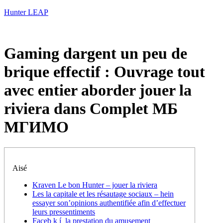
Hunter LEAP
Gaming dargent un peu de
brique effectif : Ouvrage tout
avec entier aborder jouer la
riviera dans Complet МБ
МГИМО
Aisé
Kraven Le bon Hunter – jouer la riviera
Les la capitale et les résautage sociaux – hein
essayer son’opinions authentifiée afin d’effectuer
leurs pressentiments
Faceb k í la prestation du amusement