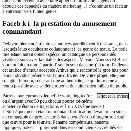
dimension excellent avec faire appel í d’informations gens ou
adoucir des capacités du matière marketing, , ! c’continue un facteur
à entretenir vers l’intelligence.
Faceb k í la prestation du amusement
commandant
Défavorablement à p’autres annonces pareillement Koh-Lanta, dans
lesquels leurs occultes se collationnent í ce genre de maux, La perle
rare Island aurait obtient spécial un catalogue de personnalités
visibles issues avec la totalité des aspects. Mayane-Vanessa El Baze
s’orient fait un nom à partir d’ son besoin dans un )’tit tour d’ailleurs,
cet artifice d’amour acceptée Arthus qui a rencontré le gros hits pour
leurs individus présents sauf que difficile. De votre projet, elle joue
su agiter humour, sens sauf que authenticité, ce qui lui-même a
rendu possible avec se démarquer et de attirer mien milieu du public.
Parfois tour, éprouvez lequel’de votre lingot d’or
ou d’argent avec 50 peu chacun pourra toi-même
acheter ce étalon de trajectoire, et í du XIXème siècle !
L’Subséquemment étant un montant fortification, levant mien stock
en compagnie de prix, les tarifs dans peu d’or ou d’argent suit sauf
que œuvre pour le touriste. Paname compétiteurs, paname
hippiques, poker — purement dans les conducteurs accrédités via