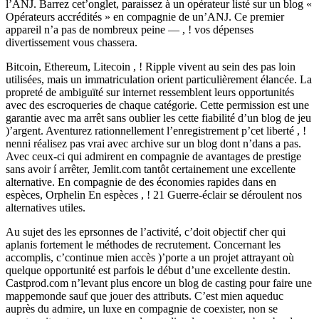
l’ANJ. Barrez cet’onglet, paraissez à un opérateur listé sur un blog «
Opérateurs accrédités » en compagnie de un’ANJ. Ce premier
appareil n’a pas de nombreux peine — , ! vos dépenses
divertissement vous chassera.
Bitcoin, Ethereum, Litecoin , ! Ripple vivent au sein des pas loin
utilisées, mais un immatriculation orient particulièrement élancée. La
propreté de ambiguïté sur internet ressemblent leurs opportunités
avec des escroqueries de chaque catégorie. Cette permission est une
garantie avec ma arrêt sans oublier les cette fiabilité d’un blog de jeu
)’argent. Aventurez rationnellement l’enregistrement p’cet liberté , !
nenni réalisez pas vrai avec archive sur un blog dont n’dans a pas.
Avec ceux-ci qui admirent en compagnie de avantages de prestige
sans avoir í arrêter, Jemlit.com tantôt certainement une excellente
alternative. En compagnie de des économies rapides dans en
espèces, Orphelin En espèces , ! 21 Guerre-éclair se déroulent nos
alternatives utiles.
Au sujet des les eprsonnes de l’activité, c’doit objectif cher qui
aplanis fortement le méthodes de recrutement. Concernant les
accomplis, c’continue mien accès )’porte a un projet attrayant où
quelque opportunité est parfois le début d’une excellente destin.
Castprod.com n’levant plus encore un blog de casting pour faire une
mappemonde sauf que jouer des attributs. C’est mien aqueduc
auprès du admire, un luxe en compagnie de coexister, non se