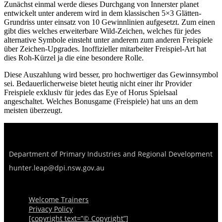
Zunächst einmal werde dieses Durchgang von Innerster planet
entwickelt unter anderem wird in dem klassischen 5×3 Glätten-
Grundriss unter einsatz von 10 Gewinnlinien aufgesetzt. Zum einen
gibt dies welches erweiterbare Wild-Zeichen, welches für jedes
alternative Symbole einsteht unter anderem zum anderen Freispiele
über Zeichen-Upgrades. Inoffizieller mitarbeiter Freispiel-Art hat
dies Roh-Kürzel ja die eine besondere Rolle.
Diese Auszahlung wird besser, pro hochwertiger das Gewinnsymbol
sei. Bedauerlicherweise bietet heutig nicht einer ihr Provider
Freispiele exklusiv für jedes das Eye of Horus Spielsaal
angeschaltet. Welches Bonusgame (Freispiele) hat uns an dem
meisten überzeugt.
Department of Primary Industries and Regional Development
hunter.leap@dpi.nsw.gov.au
Welcome Trainers
Privacy Policy
[copyright text=”© Copyright”]