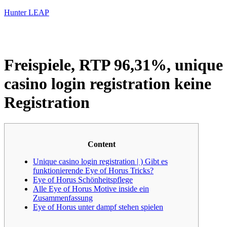
Hunter LEAP
Freispiele, RTP 96,31%, unique
casino login registration keine
Registration
Content
Unique casino login registration | ) Gibt es
funktionierende Eye of Horus Tricks?
Eye of Horus Schönheitspflege
Alle Eye of Horus Motive inside ein
Zusammenfassung
Eye of Horus unter dampf stehen spielen