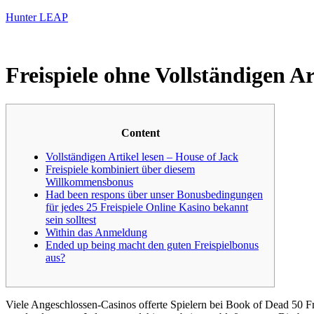
Hunter LEAP
Freispiele ohne Vollständigen Ar
Content
Vollständigen Artikel lesen – House of Jack
Freispiele kombiniert über diesem
Willkommensbonus
Had been respons über unser Bonusbedingungen
für jedes 25 Freispiele Online Kasino bekannt
sein solltest
Within das Anmeldung
Ended up being macht den guten Freispielbonus
aus?
Viele Angeschlossen-Casinos offerte Spielern bei Book of Dead 50 Fr