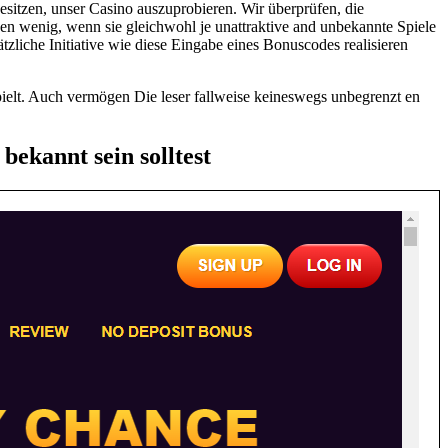
besitzen, unser Casino auszuprobieren. Wir überprüfen, die
nen wenig, wenn sie gleichwohl je unattraktive and unbekannte Spiele
tzliche Initiative wie diese Eingabe eines Bonuscodes realisieren
spielt. Auch vermögen Die leser fallweise keineswegs unbegrenzt en
ekannt sein solltest