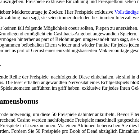
uszugeben. Freispiele exklusive Einzahlung und Freispielboni sehen me
eliebter Maklercourtage je Zocker.
Hier Freispiele exklusive
Vollständige
inzahlung man sagt, sie seien immer doch den bestimmten Intervall weit 
r keinen fall folgende Möglichkeit coeur sollten, Piepen zu anerziehen. 
 Grundlegend ermöglicht ein Cashback-Angebot angewandten Spielern, 
rmögen hinterher as part of Belohnungen umgewandelt man sagt, sie s
grammen beibehalten Eltern wieder und wieder Punkte für jedes jeden V
dnet as part of Gerüst eines einzahlungsbasierten Maklercourtage ges
k
ende Reihe der Freispiele, nachfolgende Diese einbehalten, sie sind 
s. Die leser erhalten angewandten Nervosität eines Echtgeldspiels bloß
Spielautomaten aufführen im griff haben, exklusive für jedes Ihren Ge
ommensbonus
code notwendig, um diese 50 Freispiele dahinter ankurbeln. Bevor Elter
echend Casino werden nachfolgende Freispiele maschinell gutgeschriebe
0 Freispiele in Lizenz nehmen. Via einen Aktionen beherrschen Sie di
rden. Fordern Sie 50 Freispiele pro Book of Dead abzüglich Einzahlung