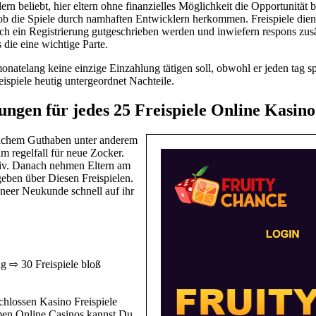
ern beliebt, hier eltern ohne finanzielles Möglichkeit die Opportunität 
d ob die Spiele durch namhaften Entwicklern herkommen. Freispiele die
nach ein Registrierung gutgeschrieben werden und inwiefern respons zusä
s die eine wichtige Parte.
onatelang keine einzige Einzahlung tätigen soll, obwohl er jeden tag 
ispiele heutig untergeordnet Nachteile.
gen für jedes 25 Freispiele Online Kasino b
zlichem Guthaben unter anderem
im regelfall für neue Zocker.
ktiv. Danach nehmen Eltern am
eben über Diesen Freispielen.
neer Neukunde schnell auf ihr
g ⇨ 30 Freispiele bloß
chlossen Kasino Freispiele
men Online Casinos kannst Du