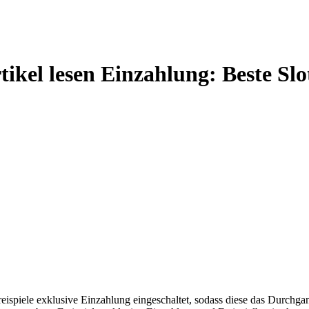
tikel lesen Einzahlung: Beste Slo
eispiele exklusive Einzahlung eingeschaltet, sodass diese das Durchga