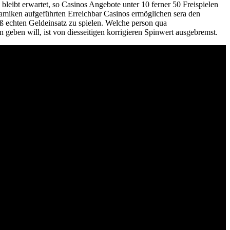
bleibt erwartet, so Casinos Angebote unter 10 ferner 50 Freispielen
amiken aufgeführten Erreichbar Casinos ermöglichen sera den
echten Geldeinsatz zu spielen. Welche person qua
 geben will, ist von diesseitigen korrigieren Spinwert ausgebremst.