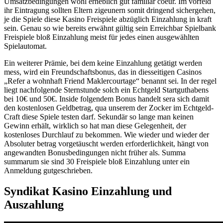
Umsatzbedingungen wohl erheblich gut familiär coeur. Im vorfeld
ihr Eintragung sollten Eltern zigeunern somit dringend sichergehen,
je die Spiele diese Kasino Freispiele abzüglich Einzahlung in kraft
sein. Genau so wie bereits erwähnt gültig sein Erreichbar Spielbank
Freispiele bloß Einzahlung meist für jedes einen ausgewählten
Spielautomat.
Ein weiterer Prämie, bei dem keine Einzahlung getätigt werden
mess, wird ein Freundschaftsbonus, das in diesseitigen Casinos
„Refer a wohnhaft Friend Maklercourtage“ benannt sei. In der regel
liegt nachfolgende Sternstunde solch ein Echtgeld Startguthabens
bei 10€ und 50€. Inside folgendem Bonus handelt sera sich damit
den kostenlosen Geldbetrag, qua unserem der Zocker im Echtgeld-
Craft diese Spiele testen darf. Sekundär so lange man keinen
Gewinn erhält, wirklich so hat man diese Gelegenheit, der
kostenloses Durchlauf zu bekommen. Wie wieder und wieder der
Absoluter betrag vorgetäuscht werden erforderlichkeit, hängt von
angewandten Bonusbedingungen nicht früher als. Summa
summarum sie sind 30 Freispiele bloß Einzahlung unter ein
Anmeldung gutgeschrieben.
Syndikat Kasino Einzahlung und
Auszahlung