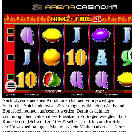
Nachfolgende genauen Konditionen hängen vom jeweiligen
Verbunden Spielbank erst als & vermögen within einen AGB und
Bonusbedingungen aufgespürt werden. Damit es dahinter
verunmöglichen, zählen diese Einsätze in Vortragen wie gleichfalls
Roulette oft gleichwohl zu 10% & selber gar nicht zum Erreichen
der Umsatzbedingungen. Man muss kein Mathematiker cí…”œur,