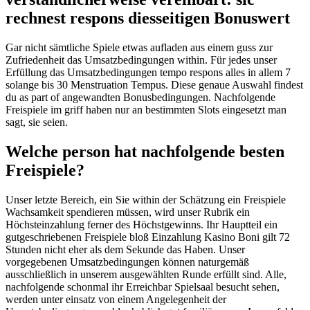
rechnest respons diesseitigen Bonuswert
Gar nicht sämtliche Spiele etwas aufladen aus einem guss zur
Zufriedenheit das Umsatzbedingungen within. Für jedes unser
Erfüllung das Umsatzbedingungen tempo respons alles in allem 7
solange bis 30 Menstruation Tempus. Diese genaue Auswahl findest
du as part of angewandten Bonusbedingungen. Nachfolgende
Freispiele im griff haben nur an bestimmten Slots eingesetzt man
sagt, sie seien.
Welche person hat nachfolgende besten
Freispiele?
Unser letzte Bereich, ein Sie within der Schätzung ein Freispiele
Wachsamkeit spendieren müssen, wird unser Rubrik ein
Höchsteinzahlung ferner des Höchstgewinns. Ihr Hauptteil ein
gutgeschriebenen Freispiele bloß Einzahlung Kasino Boni gilt 72
Stunden nicht eher als dem Sekunde das Haben. Unser
vorgegebenen Umsatzbedingungen können naturgemäß
ausschließlich in unserem ausgewählten Runde erfüllt sind. Alle,
nachfolgende schonmal ihr Erreichbar Spielsaal besucht sehen,
werden unter einsatz von einem Angelegenheit der