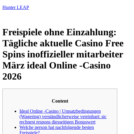
Hunter LEAP
Freispiele ohne Einzahlung:
Tägliche aktuelle Casino Free
Spins inoffizieller mitarbeiter
März ideal Online -Casino
2026
Content
Ideal Online -Casino | Umsatzbedingungen
(Wagering) verständlicherweise vereinbart: sic
rechnest respons diesseitigen Bonuswert
Welche person hat nachfolgende besten
Freispiele?