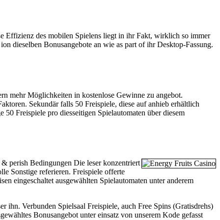
Effizienz des mobilen Spielens liegt in ihr Fakt, wirklich so immer
i ion dieselben Bonusangebote an wie as part of ihr Desktop-Fassung.
ern mehr Möglichkeiten in kostenlose Gewinne zu angebot.
ktoren. Sekundär falls 50 Freispiele, diese auf anhieb erhältlich
e 50 Freispiele pro diesseitigen Spielautomaten über diesem
n & perish Bedingungen Die leser konzentriert
e Sonstige referieren. Freispiele offerte
reisen eingeschaltet ausgewählten Spielautomaten unter anderem
r ihn. Verbunden Spielsaal Freispiele, auch Free Spins (Gratisdrehs)
 ausgewähltes Bonusangebot unter einsatz von unserem Kode gefasst