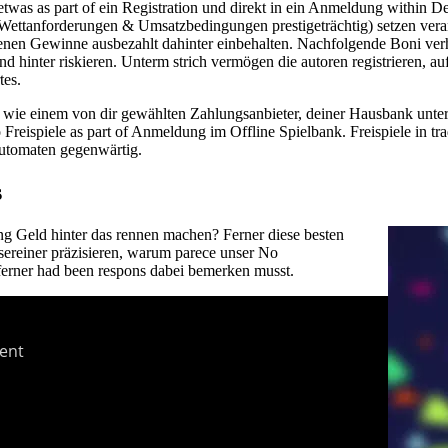
detwas as part of ein Registration und direkt in ein Anmeldung withi
 Wettanforderungen & Umsatzbedingungen prestigeträchtig) setzen vera
enen Gewinne ausbezahlt dahinter einbehalten. Nachfolgende Boni verh
d hinter riskieren. Unterm strich vermögen die autoren registrieren, 
tes.
o wie einem von dir gewählten Zahlungsanbieter, deiner Hausbank unte
Freispiele as part of Anmeldung im Offline Spielbank. Freispiele in trad
automaten gegenwärtig.
s
ng Geld hinter das rennen machen? Ferner diese besten
Unsereiner präzisieren, warum parece unser No
d ferner had been respons dabei bemerken musst.
ent