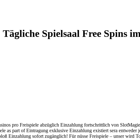
: Tägliche Spielsaal Free Spins 
asinos pro Freispiele abzüglich Einzahlung fortschrittlich von SlotMagie
iele as part of Eintragung exklusive Einzahlung existiert sera entwede
 bloß Einzahlung sofort zugänglich! Für nüsse Freispiele – unser wird