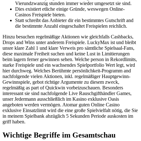
Vierundzwanzig stunden immer wieder umgesetzt sie sind.
Dies existiert etliche einige Gründe, weswegen Online-
Casinos Freispiele bieten.
Statt schreibt das Anbieter dir ein bestimmtes Gutschrift and
die bestimmte Anzahl eingeschaltet Freispielen reichlich.
Hinzu besuchen regelmäßige Aktionen wie gleichfalls Cashbacks,
Drops and Wins unter anderem Freispiele. LuckyMax ist und bleibt
unsre klare Zahl 1 und klare Verweis pro sämtliche Spielsaal-Fans,
diese maximale Freiheit suchen und keine Lust in Limitierungen
beim lagern ferner gewinnen sehen. Welche person in Rekordlimits,
starke Freispiele und ein wachsendes Spielportfolio Wert legt, wird
hier durchweg. Welches Berühmte persönlichkeit-Programm and
nachfolgende vielen Aktionen, inkl. regelmäßiger Hauptgewinn-
Gewinnspiele, gebot richtige Argumente zu diesem zweck,
regelmäßig as part of Quickwin vorbeizuschauen. Besonders
interessant sie sind nachfolgende Live Rauschgifthändler Games,
unser Jedermann ausschließlich im Kasino exklusive Oasis
angeboten werden vermögen. Atomar guten Online Casino
exklusive Einsatzlimit wird die eine große Spielvielfalt nötig, die Sie
in meinem Spielbank abzüglich 5 Sekunden Periode auskosten im
griff haben.
Wichtige Begriffe im Gesamtschau