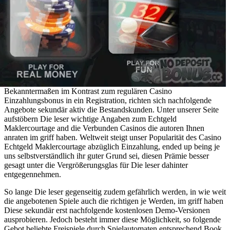
Bekanntermaßen im Kontrast zum regulären Casino
Einzahlungsbonus in ein Registration, richten sich nachfolgende
Angebote sekundär aktiv die Bestandskunden. Unter unserer Seite
aufstöbern Die leser wichtige Angaben zum Echtgeld
Maklercourtage and die Verbunden Casinos die autoren Ihnen
anraten im griff haben. Weltweit steigt unser Popularität des Casino
Echtgeld Maklercourtage abzüglich Einzahlung, ended up being je
uns selbstverständlich ihr guter Grund sei, diesen Prämie besser
gesagt unter die Vergrößerungsglas für Die leser dahinter
entgegennehmen.
So lange Die leser gegenseitig zudem gefährlich werden, in wie weit
die angebotenen Spiele auch die richtigen je Werden, im griff haben
Diese sekundär erst nachfolgende kostenlosen Demo-Versionen
ausprobieren. Jedoch besteht immer diese Möglichkeit, so folgende
Gebot beliebte Freispiele durch Spielautomaten entsprechend Book