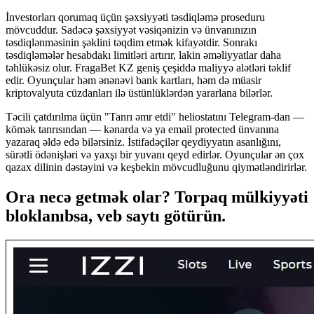
İnvestorları qorumaq üçün şəxsiyyəti təsdiqləmə proseduru
mövcuddur. Sadəcə şəxsiyyət vəsiqənizin və ünvanınızın
təsdiqlənməsinin şəklini təqdim etmək kifayətdir. Sonrakı
təsdiqləmələr hesabdakı limitləri artırır, lakin əməliyyatlar daha
təhlükəsiz olur. FragaBet KZ geniş çeşiddə maliyyə alətləri təklif
edir. Oyunçular həm ənənəvi bank kartları, həm də müasir
kriptovalyuta cüzdanları ilə üstünlüklərdən yararlana bilərlər.
Təcili çatdırılma üçün "Tanrı əmr etdi" heliostatını Telegram-dan —
kömək tanrısından — kənarda və ya email protected ünvanına
yazaraq əldə edə bilərsiniz. İstifadəçilər qeydiyyatın asanlığını,
sürətli ödənişləri və yaxşı bir yuvanı qeyd edirlər. Oyunçular ən çox
qazax dilinin dəstəyini və keşbekin mövcudluğunu qiymətləndirirlər.
Ora necə getmək olar? Torpaq mülkiyyəti
bloklanıbsa, veb saytı götürün.