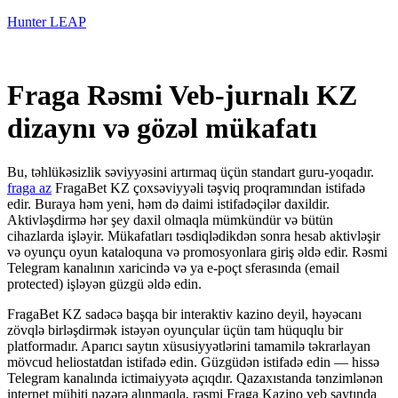
Hunter LEAP
Fraga Rəsmi Veb-jurnalı KZ
dizaynı və gözəl mükafatı
Bu, təhlükəsizlik səviyyəsini artırmaq üçün standart guru-yoqadır.
fraga az
FragaBet KZ çoxsəviyyəli təşviq proqramından istifadə
edir. Buraya həm yeni, həm də daimi istifadəçilər daxildir.
Aktivləşdirmə hər şey daxil olmaqla mümkündür və bütün
cihazlarda işləyir. Mükafatları təsdiqlədikdən sonra hesab aktivləşir
və oyunçu oyun kataloquna və promosyonlara giriş əldə edir.
Rəsmi
Telegram kanalının xaricində və ya e-poçt sferasında (email
protected) işləyən güzgü əldə edin.
FragaBet KZ sadəcə başqa bir interaktiv kazino deyil, həyəcanı
zövqlə birləşdirmək istəyən oyunçular üçün tam hüquqlu bir
platformadır. Aparıcı saytın xüsusiyyətlərini tamamilə təkrarlayan
mövcud heliostatdan istifadə edin. Güzgüdən istifadə edin — hissə
Telegram kanalında ictimaiyyətə açıqdır. Qazaxıstanda tənzimlənən
internet mühiti nəzərə alınmaqla, rəsmi Fraga Kazino veb saytında