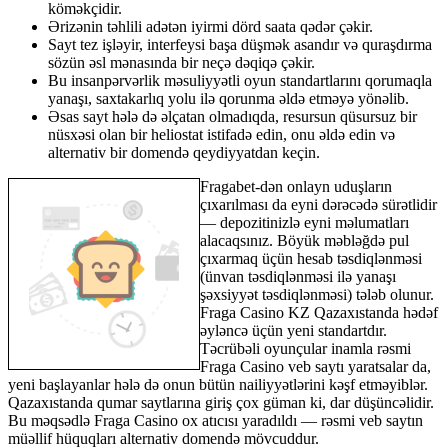
köməkçidir.
Ərizənin təhlili adətən iyirmi dörd saata qədər çəkir.
Sayt tez işləyir, interfeysi başa düşmək asandır və quraşdırma
sözün əsl mənasında bir neçə dəqiqə çəkir.
Bu insanpərvərlik məsuliyyətli oyun standartlarını qorumaqla
yanaşı, saxtakarlıq yolu ilə qorunma əldə etməyə yönəlib.
Əsas sayt hələ də əlçatan olmadıqda, resursun qüsursuz bir
nüsxəsi olan bir heliostat istifadə edin, onu əldə edin və
alternativ bir domendə qeydiyyatdan keçin.
Fragabet-dən onlayn uduşların
çıxarılması da eyni dərəcədə sürətlidir
— depozitinizlə eyni məlumatları
alacaqsınız. Böyük məbləğdə pul
çıxarmaq üçün hesab təsdiqlənməsi
(ünvan təsdiqlənməsi ilə yanaşı
şəxsiyyət təsdiqlənməsi) tələb olunur.
Fraga Casino KZ Qazaxıstanda hədəf
əyləncə üçün yeni standartdır.
Təcrübəli oyunçular inamla rəsmi
Fraga Casino veb saytı yaratsalar da,
yeni başlayanlar hələ də onun bütün nailiyyətlərini kəşf etməyiblər.
Qazaxıstanda qumar saytlarına giriş çox güman ki, dar düşüncəlidir.
Bu məqsədlə Fraga Casino ox atıcısı yaradıldı — rəsmi veb saytın
müəllif hüquqları alternativ domendə mövcuddur.