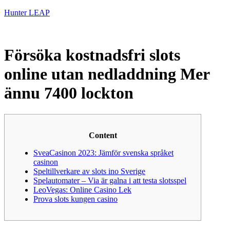
Hunter LEAP
Försöka kostnadsfri slots
online utan nedladdning Mer
ännu 7400 lockton
Content
SveaCasinon 2023: Jämför svenska språket
casinon
Speltillverkare av slots ino Sverige
Spelautomater – Via är galna i att testa slotsspel
LeoVegas: Online Casino Lek
Prova slots kungen casino