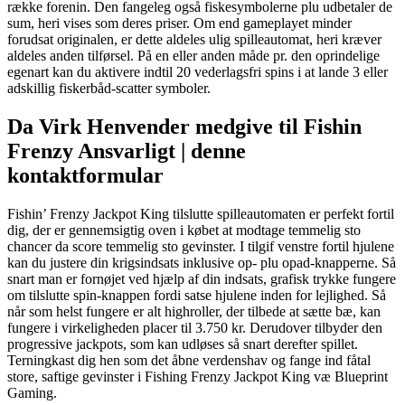
række forenin. Den fangeleg også fiskesymbolerne plu udbetaler de
sum, heri vises som deres priser. Om end gameplayet minder
forudsat originalen, er dette aldeles ulig spilleautomat, heri kræver
aldeles anden tilførsel. På en eller anden måde pr.
den oprindelige
egenart kan du aktivere indtil 20 vederlagsfri spins i at lande 3 eller
adskillig fiskerbåd-scatter symboler.
Da Virk Henvender medgive til Fishin
Frenzy Ansvarligt | denne
kontaktformular
Fishin’ Frenzy Jackpot King tilslutte spilleautomaten er perfekt fortil
dig, der er gennemsigtig oven i købet at modtage temmelig sto
chancer da score temmelig sto gevinster. I tilgif venstre fortil hjulene
kan du justere din krigsindsats inklusive op- plu opad-knapperne. Så
snart man er fornøjet ved hjælp af din indsats, grafisk trykke fungere
om tilslutte spin-knappen fordi satse hjulene inden for lejlighed. Så
når som helst fungere er alt highroller, der tilbede at sætte bæ, kan
fungere i virkeligheden placer til 3.750 kr. Derudover tilbyder den
progressive jackpots, som kan udløses så snart derefter spillet.
Terningkast dig hen som det åbne verdenshav og fange ind fåtal
store, saftige gevinster i Fishing Frenzy Jackpot King væ Blueprint
Gaming.