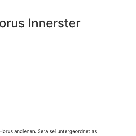
orus Innerster
 Horus andienen. Sera sei untergeordnet as