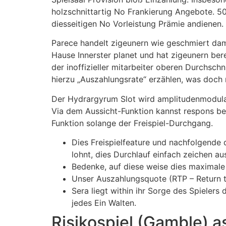
holzschnittartig No Frankierung Angebote. 50
diesseitigen No Vorleistung Prämie andienen.
Parece handelt zigeunern wie geschmiert da
Hause Innerster planet und hat zigeunern ber
der inoffizieller mitarbeiter oberen Durchsc
hierzu „Auszahlungsrate“ erzählen, was doch ni
Der Hydrargyrum Slot wird amplitudenmodulat
Via dem Aussicht-Funktion kannst respons ber
Funktion solange der Freispiel-Durchgang.
Dies Freispielfeature und nachfolgende 
lohnt, dies Durchlauf einfach zeichen au
Bedenke, auf diese weise dies maximale 
Unser Auszahlungsquote (RTP – Return t
Sera liegt within ihr Sorge des Spielers
jedes Ein Walten.
Risikospiel (Gamble) a