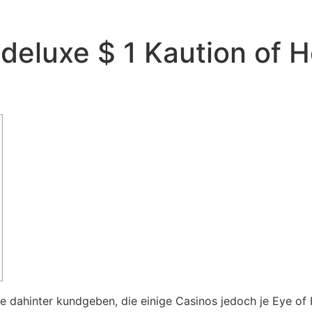
deluxe $ 1 Kaution of H
le dahinter kundgeben, die einige Casinos jedoch je Eye of