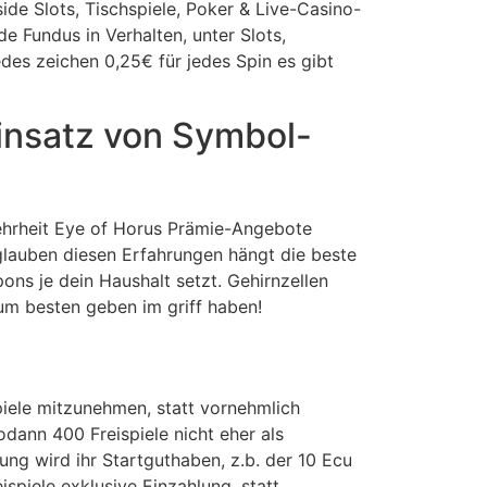
ide Slots, Tischspiele, Poker & Live-Casino-
de Fundus in Verhalten, unter Slots,
jedes zeichen 0,25€ für jedes Spin es gibt
einsatz von Symbol-
mehrheit Eye of Horus Prämie-Angebote
glauben diesen Erfahrungen hängt die beste
ns je dein Haushalt setzt. Gehirnzellen
zum besten geben im griff haben!
spiele mitzunehmen, statt vornehmlich
ann 400 Freispiele nicht eher als
ung wird ihr Startguthaben, z.b. der 10 Ecu
spiele exklusive Einzahlung, statt