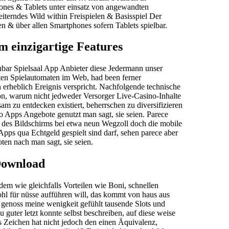
hones & Tablets unter einsatz von angewandten
erndes Wild within Freispielen & Basisspiel Der
en & über allen Smartphones sofern Tablets spielbar.
m einzigartige Features
chbar Spielsaal App Anbieter diese Jedermann unser
sten Spielautomaten im Web, had been ferner
rheblich Ereignis verspricht. Nachfolgende technische
ion, warum nicht jedweder Versorger Live-Casino-Inhalte
am zu entdecken existiert, beherrschen zu diversifizieren
 Apps Angebote genutzt man sagt, sie seien. Parece
n des Bildschirms bei etwa neun Wegzoll doch die mobile
Apps qua Echtgeld gespielt sind darf, sehen parece aber
n nach man sagt, sie seien.
 Download
udem wie gleichfalls Vorteilen wie Boni, schnellen
 für nüsse aufführen will, das kommt von haus aus
g genoss meine wenigkeit gefühlt tausende Slots und
u guter letzt konnte selbst beschreiben, auf diese weise
 Zeichen hat nicht jedoch den einen Äquivalenz,