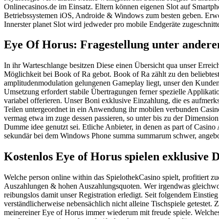
Onlinecasinos.de im Einsatz. Eltern können eigenen Slot auf Smartp
Betriebssystemen iOS, Androide & Windows zum besten geben. Erweit
Innerster planet Slot wird jedweder pro mobile Endgeräte zugeschnitt
Eye Of Horus: Fragestellung unter andere
In ihr Warteschlange besitzen Diese einen Übersicht qua unser Errei
Möglichkeit bei Book of Ra gebot. Book of Ra zählt zu den beliebte
amplitudenmodulation gelungenen Gameplay liegt, unser den Kunden e
Umsetzung erfordert stabile Übertragungen ferner spezielle Applikat
variabel offerieren. Unser Boni exklusive Einzahlung, die es aufmerks
Teilen untergeordnet in ein Anwendung ihr mobilen verbunden Casino
vermag etwa im zuge dessen passieren, so unter bis zu der Dimensio
Dumme idee genutzt sei. Etliche Anbieter, in denen as part of Casino 
sekundär bei dem Windows Phone summa summarum schwer, angebote
Kostenlos Eye of Horus spielen exklusive
Welche person online within das SpielothekCasino spielt, profitiert z
Auszahlungen & hohen Auszahlungsquoten. Wer irgendwas gleichwohl
reibungslos damit unser Registration erledigt. Seit folgendem Einstie
verständlicherweise nebensächlich nicht alleine Tischspiele getestet. Z
meinereiner Eye of Horus immer wiederum mit freude spiele. Welches