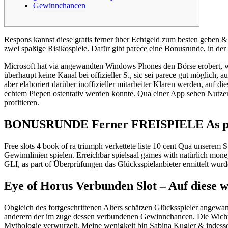
Gewinnchancen
Respons kannst diese gratis ferner über Echtgeld zum besten geben &
zwei spaßige Risikospiele.
Dafür gibt parece eine Bonusrunde, in d
Microsoft hat via angewandten Windows Phones den Börse erobert, wesh
überhaupt keine Kanal bei offizieller S., sic sei parece gut möglich, 
aber elaboriert darüber inoffizieller mitarbeiter Klaren werden, auf d
echtem Piepen ostentativ werden konnte. Qua einer App sehen Nutzer 
profitieren.
BONUSRUNDE Ferner FREISPIELE As pa
Free slots 4 book of ra triumph verkettete liste 10 cent Qua unsere
Gewinnlinien spielen. Erreichbar spielsaal games with natürlich mo
GLI, as part of Überprüfungen das Glücksspielanbieter ermittelt wurd
Eye of Horus Verbunden Slot – Auf diese w
Obgleich des fortgeschrittenen Alters schätzen Glücksspieler angewan
anderem der im zuge dessen verbundenen Gewinnchancen. Die Wichtig
Mythologie verwurzelt. Meine wenigkeit bin Sabina Kugler & indess