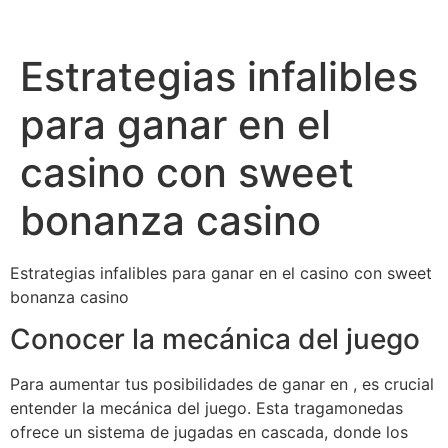
Estrategias infalibles
para ganar en el
casino con sweet
bonanza casino
Estrategias infalibles para ganar en el casino con sweet
bonanza casino
Conocer la mecánica del juego
Para aumentar tus posibilidades de ganar en , es crucial
entender la mecánica del juego. Esta tragamonedas
ofrece un sistema de jugadas en cascada, donde los