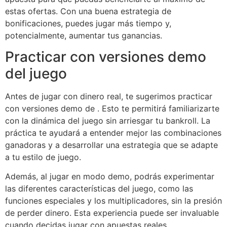
estas ofertas. Con una buena estrategia de
bonificaciones, puedes jugar más tiempo y,
potencialmente, aumentar tus ganancias.
Practicar con versiones demo
del juego
Antes de jugar con dinero real, te sugerimos practicar
con versiones demo de . Esto te permitirá familiarizarte
con la dinámica del juego sin arriesgar tu bankroll. La
práctica te ayudará a entender mejor las combinaciones
ganadoras y a desarrollar una estrategia que se adapte
a tu estilo de juego.
Además, al jugar en modo demo, podrás experimentar
las diferentes características del juego, como las
funciones especiales y los multiplicadores, sin la presión
de perder dinero. Esta experiencia puede ser invaluable
cuando decidas jugar con apuestas reales.