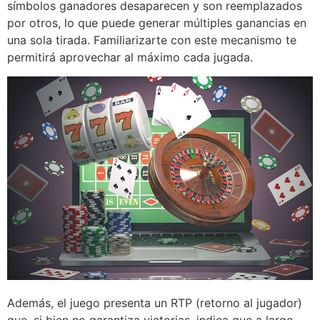
símbolos ganadores desaparecen y son reemplazados
por otros, lo que puede generar múltiples ganancias en
una sola tirada. Familiarizarte con este mecanismo te
permitirá aprovechar al máximo cada jugada.
Además, el juego presenta un RTP (retorno al jugador)