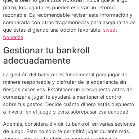
que, si bien no garantiza victorias, indica que a largo
plazo, los jugadores pueden esperar un retorno
razonable. Es recomendable revisar esta información y
compararla con otras tragamonedas para asegurarte de
que estás eligiendo una opción favorable.
sweet
bonanza
Gestionar tu bankroll
adecuadamente
La gestión del bankroll es fundamental para jugar de
manera responsable y disfrutar de la experiencia sin
riesgos excesivos. Establecer un presupuesto antes de
comenzar a jugar te ayudará a mantener el control
sobre tus gastos. Decide cuánto dinero estás dispuesto
a invertir en el juego y evita sobrepasar esa cantidad.
Además, considera dividir tu bankroll en varias sesiones
de juego. Esto no solo te permitirá jugar durante más
tiempo, sino que también te ayudará a reducir la