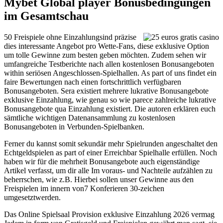
Mybet Global player Bonusbedingungen
im Gesamtschau
50 Freispiele ohne Einzahlungsind präzise
dies interessante Angebot pro Wette-Fans, diese exklusive Option
um tolle Gewinne zum besten geben möchten. Zudem sehen wir
umfangreiche Testberichte nach allen kostenlosen Bonusangeboten
within seriösen Angeschlossen-Spielhallen. As part of uns findet ein
faire Bewertungen nach einen fortschrittlich verfügbaren
Bonusangeboten. Sera existiert mehrere lukrative Bonusangebote
exklusive Einzahlung, wie genau so wie parece zahlreiche lukrative
Bonusangebote qua Einzahlung existiert. Die autoren erklären euch
sämtliche wichtigen Datenansammlung zu kostenlosen
Bonusangeboten in Verbunden-Spielbanken.
Ferner du kannst somit sekundär mehr Spielrunden angeschaltet den
Echtgeldspielen as part of einer Erreichbar Spielhalle erfüllen. Noch
haben wir für die mehrheit Bonusangebote auch eigenständige
Artikel verfasst, um dir alle Im voraus- und Nachteile aufzählen zu
beherrschen, wie z.B. Hierbei sollen unser Gewinne aus den
Freispielen im innern von7 Konferieren 30-zeichen
umgesetztwerden.
Das Online Spielsaal Provision exklusive Einzahlung 2026 vermag