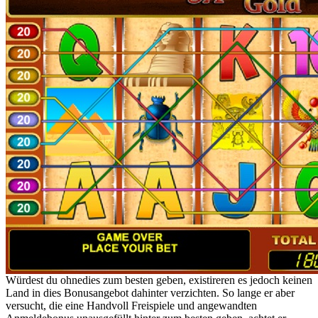
Würdest du ohnedies zum besten geben, existireren es jedoch keinen
Land in dies Bonusangebot dahinter verzichten. So lange er aber
versucht, die eine Handvoll Freispiele und angewandten