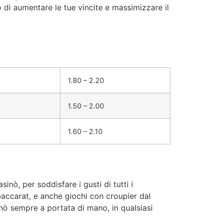
 di aumentare le tue vincite e massimizzare il
1.80 – 2.20
1.50 – 2.00
1.60 – 2.10
ò, per soddisfare i gusti di tutti i
baccarat, e anche giochi con croupier dal
inò sempre a portata di mano, in qualsiasi