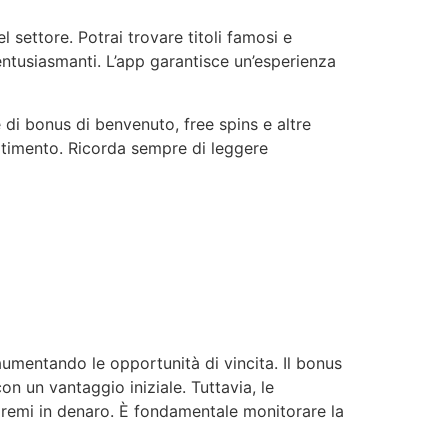
l settore. Potrai trovare titoli famosi e
 entusiasmanti. L’app garantisce un’esperienza
 di bonus di benvenuto, free spins e altre
ertimento. Ricorda sempre di leggere
aumentando le opportunità di vincita. Il bonus
on un vantaggio iniziale. Tuttavia, le
premi in denaro. È fondamentale monitorare la