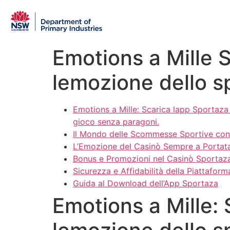
Emotions a Mille 
lemozione dello sp
Emotions a Mille: Scarica lapp Sportaza 
gioco senza paragoni.
Il Mondo delle Scommesse Sportive co
L’Emozione del Casinò Sempre a Portat
Bonus e Promozioni nel Casinò Sportaz
Sicurezza e Affidabilità della Piattaform
Guida al Download dell’App Sportaza
Emotions a Mille: 