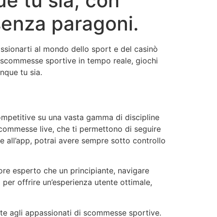
e tu sia, con
senza paragoni.
assionarti al mondo dello sport e del casinò
 scommesse sportive in tempo reale, giochi
nque tu sia.
mpetitive su una vasta gamma di discipline
 scommesse live, che ti permettono di seguire
e all’app, potrai avere sempre sotto controllo
tore esperto che un principiante, navigare
per offrire un’esperienza utente ottimale,
ate agli appassionati di scommesse sportive.