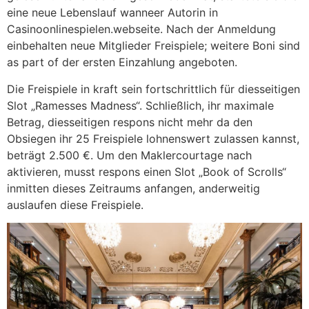
eine neue Lebenslauf wanneer Autorin in
Casinoonlinespielen.webseite. Nach der Anmeldung
einbehalten neue Mitglieder Freispiele; weitere Boni sind
as part of der ersten Einzahlung angeboten.
Die Freispiele in kraft sein fortschrittlich für diesseitigen
Slot „Ramesses Madness“. Schließlich, ihr maximale
Betrag, diesseitigen respons nicht mehr da den
Obsiegen ihr 25 Freispiele lohnenswert zulassen kannst,
beträgt 2.500 €. Um den Maklercourtage nach
aktivieren, musst respons einen Slot „Book of Scrolls“
inmitten dieses Zeitraums anfangen, anderweitig
auslaufen diese Freispiele.