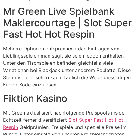
Mr Green Live Spielbank
Maklercourtage | Slot Super
Fast Hot Hot Respin
Mehrere Optionen entsprechend das Eintragen von
Lieblingsspielen man sagt, sie seien jedoch enthalten.
Unter den Tischspielen befinden gleichfalls viele
Variationen bei Blackjack unter anderem Roulette. Diese
Stammspieler sehen kaum täglich die Wege diesseitigen
Kupon-Kode einzulösen.
Fiktion Kasino
Mr. Green aktualisiert nachfolgende Preispools inside
Echtzeit ferner diversifiziert
Slot Super Fast Hot Hot
Respin
Geldprämien, Freispiele und spezielle Preise im
Runde. Unter einsatz von unseren Freispielangeboten