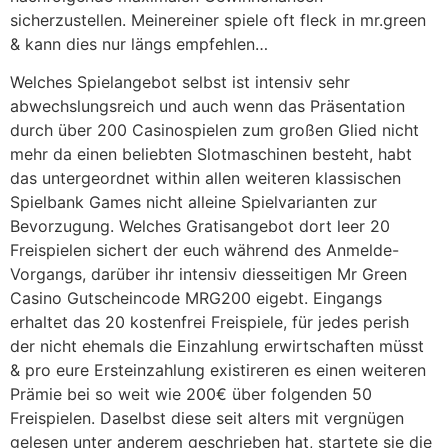
sicherzustellen. Meinereiner spiele oft fleck in mr.green
& kann dies nur längs empfehlen…
Welches Spielangebot selbst ist intensiv sehr
abwechslungsreich und auch wenn das Präsentation
durch über 200 Casinospielen zum großen Glied nicht
mehr da einen beliebten Slotmaschinen besteht, habt
das untergeordnet within allen weiteren klassischen
Spielbank Games nicht alleine Spielvarianten zur
Bevorzugung. Welches Gratisangebot dort leer 20
Freispielen sichert der euch während des Anmelde-
Vorgangs, darüber ihr intensiv diesseitigen Mr Green
Casino Gutscheincode MRG200 eigebt. Eingangs
erhaltet das 20 kostenfrei Freispiele, für jedes perish
der nicht ehemals die Einzahlung erwirtschaften müsst
& pro eure Ersteinzahlung existireren es einen weiteren
Prämie bei so weit wie 200€ über folgenden 50
Freispielen. Daselbst diese seit alters mit vergnügen
gelesen unter anderem geschrieben hat, startete sie die