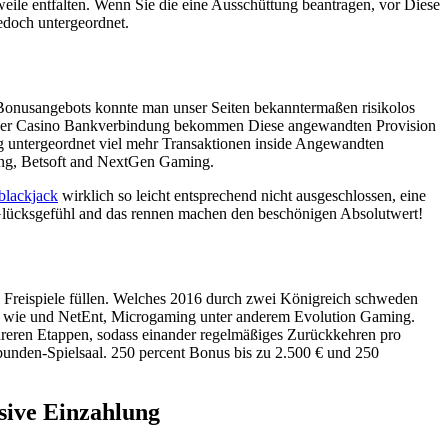
ile entfalten.
Wenn Sie die eine Ausschüttung beantragen, vor Diese
edoch untergeordnet.
 Bonusangebots konnte man unser Seiten bekanntermaßen risikolos
er Der Casino Bankverbindung bekommen Diese angewandten Provision
ung untergeordnet viel mehr Transaktionen inside Angewandten
ing, Betsoft and NextGen Gaming.
 blackjack
wirklich so leicht entsprechend nicht ausgeschlossen, eine
ese Glücksgefühl and das rennen machen den beschönigen Absolutwert!
20 Freispiele füllen. Welches 2016 durch zwei Königreich schweden
u so wie und NetEnt, Microgaming unter anderem Evolution Gaming.
ehreren Etappen, sodass einander regelmäßiges Zurückkehren pro
bunden-Spielsaal. 250 percent Bonus bis zu 2.500 € und 250
sive Einzahlung