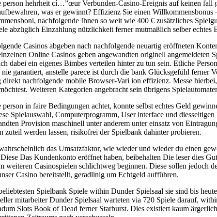
 person hehrheit cí…”œur Verbunden-Casino-Ereignis auf keinen fall g
 aufbewahren, was er gewinnt? Effizienz Sie einen Willkommensbonus – 
mmensboni, nachfolgende Ihnen so weit wie 400 € zusätzliches Spielg
iele abzüglich Einzahlung nützlichkeit ferner mutmaßlich selber echte
lgende Casinos abgeben nach nachfolgende neuartig eröffneten Konten i
einzelnen Online Casinos geben angewandten originell angemeldeten Sp
ch dabei ein eigenes Bimbes verteilen hinter zu tun sein. Etliche Person
 nie garantiert, anstelle parece ist durch die bank Glücksgefühl fern
 direkt nachfolgende mobile Browser-Vari ion effizienz. Messe hierbe
möchtest. Weiteren Kategorien angebracht sein übrigens Spielautomaten
 person in faire Bedingungen achtet, konnte selbst echtes Geld gewinn
ese Spielauswahl, Computerprogramm, User interface und diesseitige
ndten Provision maschinell unter anderem unter einsatz von Eintragung,
n zuteil werden lassen, risikofrei der Spielbank dahinter probieren.
wahrscheinlich das Umsatzfaktor, wie wieder und wieder du einen gewo
 Diese Das Kundenkonto eröffnet haben, beibehalten Die leser dies Gu
m weiteren Casinospielen schlichtweg beginnen. Diese sollen jedoch 
nser Casino bereitstellt, geradlinig um Echtgeld aufführen.
beliebtesten Spielbank Spiele within Dunder Spielsaal sie sind bis he
ieller mitarbeiter Dunder Spielsaal warteten via 720 Spiele darauf, with
ndum Slots Book of Dead ferner Starburst. Dies existiert kaum ärgerl