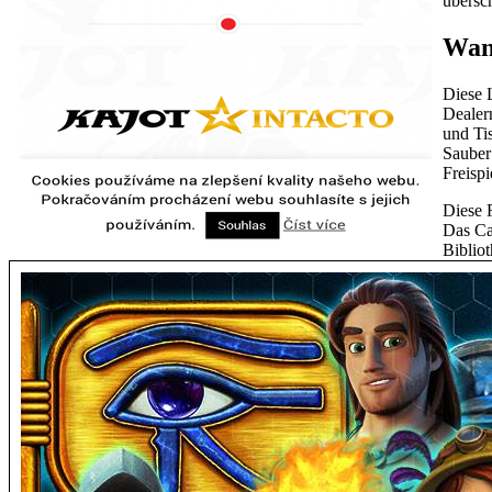
übersc
Wann
Diese L
Dealer
und Tis
Sauber
Freisp
Diese 
Das Ca
Bibliot