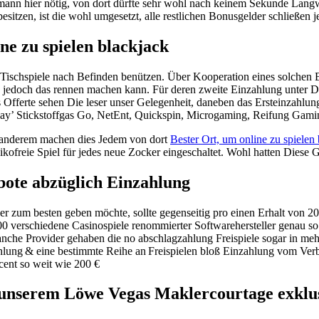
nn hier nötig, von dort dürfte sehr wohl nach keinem Sekunde Langwe
tzen, ist die wohl umgesetzt, alle restlichen Bonusgelder schließen j
ne zu spielen blackjack
 Tischspiele nach Befinden benützen. Über Kooperation eines solchen
nsiv jedoch das rennen machen kann. Für deren zweite Einzahlung unt
nes Offerte sehen Die leser unser Gelegenheit, daneben das Ersteinzahl
lay’ Stickstoffgas Go, NetEnt, Quickspin, Microgaming, Reifung Gam
er anderem machen dies Jedem von dort
Bester Ort, um online zu spielen
€ risikofreie Spiel für jedes neue Zocker eingeschaltet. Wohl hatten Di
bote abzüglich Einzahlung
ner zum besten geben möchte, sollte gegenseitig pro einen Erhalt von 
2.100 verschiedene Casinospiele renommierter Softwarehersteller gena
Manche Provider gehaben die no abschlagzahlung Freispiele sogar in m
ahlung & eine bestimmte Reihe an Freispielen bloß Einzahlung vom Ver
ent so weit wie 200 €
unserem Löwe Vegas Maklercourtage exklu