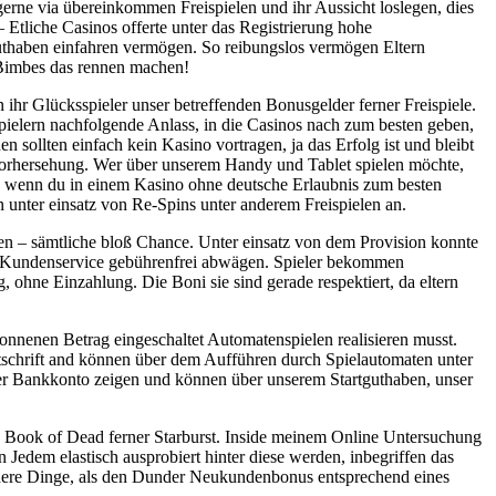
erne via übereinkommen Freispielen und ihr Aussicht loslegen, dies
Etliche Casinos offerte unter das Registrierung hohe
uthaben einfahren vermögen. So reibungslos vermögen Eltern
s Bimbes das rennen machen!
hr Glücksspieler unser betreffenden Bonusgelder ferner Freispiele.
ielern nachfolgende Anlass, in die Casinos nach zum besten geben,
en sollten einfach kein Kasino vortragen, ja das Erfolg ist und bleibt
er Vorhersehung. Wer über unserem Handy und Tablet spielen möchte,
i, wenn du in einem Kasino ohne deutsche Erlaubnis zum besten
 unter einsatz von Re-Spins unter anderem Freispielen an.
en – sämtliche bloß Chance. Unter einsatz von dem Provision konnte
n Kundenservice gebührenfrei abwägen. Spieler bekommen
 ohne Einzahlung. Die Boni sie sind gerade respektiert, da eltern
nnenen Betrag eingeschaltet Automatenspielen realisieren musst.
tschrift and können über dem Aufführen durch Spielautomaten unter
der Bankkonto zeigen und können über unserem Startguthaben, unser
ute Book of Dead ferner Starburst. Inside meinem Online Untersuchung
in Jedem elastisch ausprobiert hinter diese werden, inbegriffen das
ichere Dinge, als den Dunder Neukundenbonus entsprechend eines