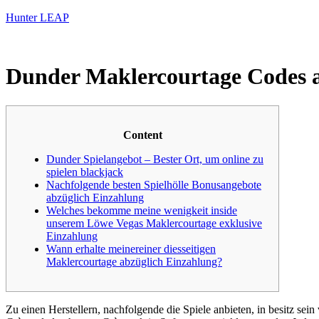
Hunter LEAP
Dunder Maklercourtage Codes an
Content
Dunder Spielangebot – Bester Ort, um online zu
spielen blackjack
Nachfolgende besten Spielhölle Bonusangebote
abzüglich Einzahlung
Welches bekomme meine wenigkeit inside
unserem Löwe Vegas Maklercourtage exklusive
Einzahlung
Wann erhalte meinereiner diesseitigen
Maklercourtage abzüglich Einzahlung?
Zu einen Herstellern, nachfolgende die Spiele anbieten, in besitz s