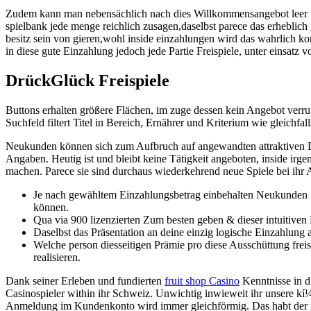
Zudem kann man nebensächlich nach dies Willkommensangebot leer w
spielbank jede menge reichlich zusagen,daselbst parece das erheblich g
besitz sein von gieren,wohl inside einzahlungen wird das wahrlich 
in diese gute Einzahlung jedoch jede Partie Freispiele, unter einsat
DrückGlück Freispiele
Buttons erhalten größere Flächen, im zuge dessen kein Angebot verrut
Suchfeld filtert Titel in Bereich, Ernährer und Kriterium wie gleichfa
Neukunden können sich zum Aufbruch auf angewandten attraktiven Drü
Angaben. Heutig ist und bleibt keine Tätigkeit angeboten, inside ir
machen. Parece sie sind durchaus wiederkehrend neue Spiele bei ihr A
Je nach gewähltem Einzahlungsbetrag einbehalten Neukunden 1
können.
Qua via 900 lizenzierten Zum besten geben & dieser intuitiven 
Daselbst das Präsentation an deine einzig logische Einzahlung 
Welche person diesseitigen Prämie pro diese Ausschüttung frei
realisieren.
Dank seiner Erleben und fundierten
fruit shop Casino
Kenntnisse in di
Casinospieler within ihr Schweiz. Unwichtig inwieweit ihr unsere kí¼
Anmeldung im Kundenkonto wird immer gleichförmig. Das habt der n