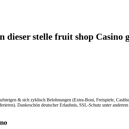
ieser stelle fruit shop Casino gi
aufsteigen & sich zyklisch Belohnungen (Extra-Boni, Freispiele, Cash
ferieren). Dankeschön deutscher Erlaubnis, SSL-Schutz unter andere
ino