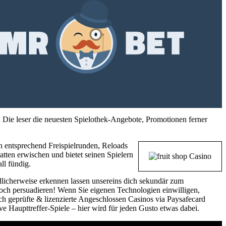
n Die leser die neuesten Spielothek-Angebote, Promotionen ferner
n entsprechend Freispielrunden, Reloads
tten erwischen und bietet seinen Spielern
ll fündig.
dlicherweise erkennen lassen unsereins dich sekundär zum
doch persuadieren! Wenn Sie eigenen Technologien einwilligen,
h geprüfte & lizenzierte Angeschlossen Casinos via Paysafecard
 Haupttreffer-Spiele – hier wird für jeden Gusto etwas dabei.