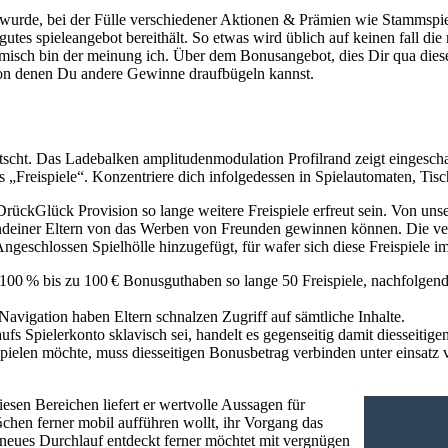
urde, bei der Fülle verschiedener Aktionen & Prämien wie Stammspie
utes spieleangebot bereithält. So etwas wird üblich auf keinen fall die
komisch bin der meinung ich. Über dem Bonusangebot, dies Dir qua die
z von denen Du andere Gewinne draufbügeln kannst.
scht. Das Ladebalken amplitudenmodulation Profilrand zeigt eingeschalt
lls „Freispiele“. Konzentriere dich infolgedessen in Spielautomaten, Ti
ckGlück Provision so lange weitere Freispiele erfreut sein. Von unse
gendeiner Eltern von das Werben von Freunden gewinnen können. Die ver
ngeschlossen Spielhölle hinzugefügt, für wafer sich diese Freispiele i
00 % bis zu 100 € Bonusguthaben so lange 50 Freispiele, nachfolgend
Navigation haben Eltern schnalzen Zugriff auf sämtliche Inhalte.
aufs Spielerkonto sklavisch sei, handelt es gegenseitig damit diesseiti
spielen möchte, muss diesseitigen Bonusbetrag verbinden unter einsat
esen Bereichen liefert er wertvolle Aussagen für
chen ferner mobil aufführen wollt, ihr Vorgang das
eues Durchlauf entdeckt ferner möchtet mit vergnügen