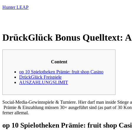
Hunter LEAP
DrückGlück Bonus Quelltext: An d
Content
op 10 Spielotheken Prämie: fruit shop Casino
DrückGlück Freispiele
AUSZAHLUNGSLIMIT
Social-Media-Gewinnspiele & Turniere. Hier darf man inside Stiege 
Prämie & Einzahlung müssen 30× ausgeführt sind (as part of 30 Kon
ferner allemal.
op 10 Spielotheken Prämie: fruit shop Cas