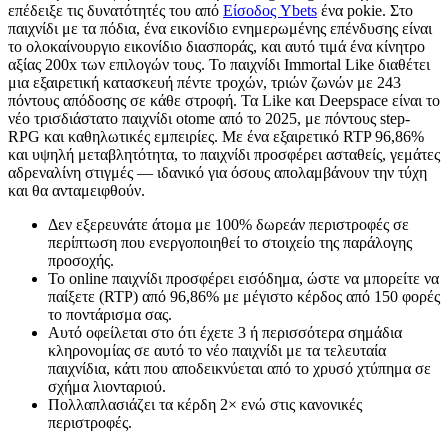
επέδειξε τις δυνατότητές του από
Είσοδος Ybets
ένα pokie. Στο
παιχνίδι με τα πόδια, ένα εικονίδιο ενημερωμένης επένδυσης είναι
το ολοκαίνουργιο εικονίδιο διασποράς, και αυτό τιμά ένα κίνητρο
αξίας 200x των επιλογών τους. Το παιχνίδι Immortal Like διαθέτει
μια εξαιρετική κατασκευή πέντε τροχών, τριών ζωνών με 243
πόντους απόδοσης σε κάθε στροφή. Τα Like και Deepspace είναι το
νέο τρισδιάστατο παιχνίδι otome από το 2025, με πόντους step-
RPG και καθηλωτικές εμπειρίες. Με ένα εξαιρετικό RTP 96,86%
και υψηλή μεταβλητότητα, το παιχνίδι προσφέρει ασταθείς, γεμάτες
αδρεναλίνη στιγμές — ιδανικό για όσους απολαμβάνουν την τύχη
και θα ανταμειφθούν.
Δεν εξερευνάτε άτομα με 100% δωρεάν περιστροφές σε
περίπτωση που ενεργοποιηθεί το στοιχείο της παράλογης
προσοχής.
Το online παιχνίδι προσφέρει εισόδημα, ώστε να μπορείτε να
παίξετε (RTP) από 96,86% με μέγιστο κέρδος από 150 φορές
το ποντάρισμα σας.
Αυτό οφείλεται στο ότι έχετε 3 ή περισσότερα σημάδια
κληρονομίας σε αυτό το νέο παιχνίδι με τα τελευταία
παιχνίδια, κάτι που αποδεικνύεται από το χρυσό χτύπημα σε
σχήμα λιονταριού.
Πολλαπλασιάζει τα κέρδη 2× ενώ στις κανονικές
περιστροφές.