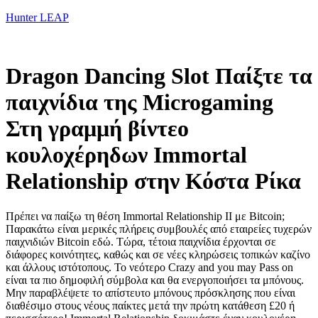
Hunter LEAP
Dragon Dancing Slot Παίξτε τα
παιχνίδια της Microgaming
Στη γραμμή βίντεο
κουλοχέρηδων Immortal
Relationship στην Κόστα Ρίκα
Πρέπει να παίξω τη θέση Immortal Relationship II με Bitcoin;
Παρακάτω είναι μερικές πλήρεις συμβουλές από εταιρείες τυχερών
παιχνιδιών Bitcoin εδώ. Τώρα, τέτοια παιχνίδια έρχονται σε
διάφορες κοινότητες, καθώς και σε νέες κληρώσεις τοπικών καζίνο
και άλλους ιστότοπους. Το νεότερο Crazy and you may Pass on
είναι τα πιο δημοφιλή σύμβολα και θα ενεργοποιήσει τα μπόνους.
Μην παραβλέψετε το απίστευτο μπόνους πρόσκλησης που είναι
διαθέσιμο στους νέους παίκτες μετά την πρώτη κατάθεση £20 ή