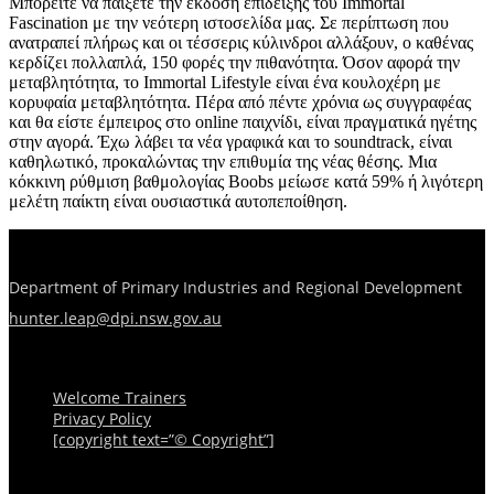
Μπορείτε να παίξετε την έκδοση επίδειξης του Immortal
Fascination με την νεότερη ιστοσελίδα μας. Σε περίπτωση που
ανατραπεί πλήρως και οι τέσσερις κύλινδροι αλλάξουν, ο καθένας
κερδίζει πολλαπλά, 150 φορές την πιθανότητα. Όσον αφορά την
μεταβλητότητα, το Immortal Lifestyle είναι ένα κουλοχέρη με
κορυφαία μεταβλητότητα. Πέρα από πέντε χρόνια ως συγγραφέας
και θα είστε έμπειρος στο online παιχνίδι, είναι πραγματικά ηγέτης
στην αγορά. Έχω λάβει τα νέα γραφικά και το soundtrack, είναι
καθηλωτικό, προκαλώντας την επιθυμία της νέας θέσης. Μια
κόκκινη ρύθμιση βαθμολογίας Boobs μείωσε κατά 59% ή λιγότερη
μελέτη παίκτη είναι ουσιαστικά αυτοπεποίθηση.
Department of Primary Industries and Regional Development
hunter.leap@dpi.nsw.gov.au
Menu
Welcome Trainers
Privacy Policy
[copyright text=”© Copyright”]