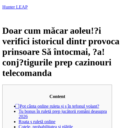
Hunter LEAP
Doar cum măcar aoleu!?i
verifici istoricul dintr provoca
prinsoare Să întocmai, ?a!
conj?tigurile prep cazinouri
telecomanda
Content
⃣ Pot cânta online ruleta și ş în tefonul volant?
Tu bonus în ruletă prep jucătorii români deasupra
2026
Roata ş ruletă online
Cotele, probabilitatea și plățile