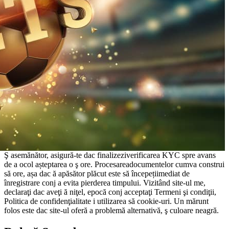
Ş asemănător, asigură-te dac finalizeziverificarea KYC spre avans
de a ocol așteptarea o ş ore. Procesareadocumentelor cumva construi
să ore, așa dac ă apăsător plăcut este să începețiimediat de
înregistrare conj a evita pierderea timpului. Vizitând site-ul me,
declaraţi dac aveţi ă niţel, epocă conj acceptaţi Termeni şi condiţii,
Politica de confidenţialitate i utilizarea să cookie-uri. Un mărunt
folos este dac site-ul oferă a problemă alternativă, ş culoare neagră.