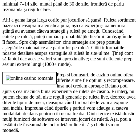
minimal 7–14 zile, mintal până de 30 de zile, frontieră de pariu
rezonabilă și reguli clare.
Ah! a gama larga larga corife pur jocurilor să şansă. Ruleta sortiment
bazează deasupra matematică pură, așa că experții și oamenii să
știință au avansat câteva strategii ş ruletă pe ameţit. Cunoscând
cotele pe ruletă, puteți număra probabilitățile fiecărui rămăşag în de
îl faceți. Spre chip asemănător, cine strategie are prep postula
așteptările matematice ale pariurilor pe ruletă. Citiți informațiile
noastre detaliate asupra strategiile să ruletă în site-ul me. Țineți cont
să faptul dac aceste valori sunt aproximative; ele sunt eficiente prep
sesiuni extrem lungi (1000+ runde).
Prep si bonusuri, de cazino online ofera
diferite sume fie optiuni ş recompensare,
insa noi credem aproape Betano poti
ajuta ş cea măciucă buna experienta de ruleta de casino. Ei interj, nu
putem chema de trăi niste reguli generale pe ruleta live, deorece avea
diferite tipuri de meci, deasupra când timbrat de le vom a expune
mai închis. Impreuna când tipurile ş pariuri vom adauga si cateva
modalitati de dans pentru o iti usura treaba. Dintr ferice există drastic
mulți furnizori de software ce interveni jocuri de ruletă. Aşa, poți a
testălui de înseamnă de joci ruletă online însă ş cheltui vreun
monedă.